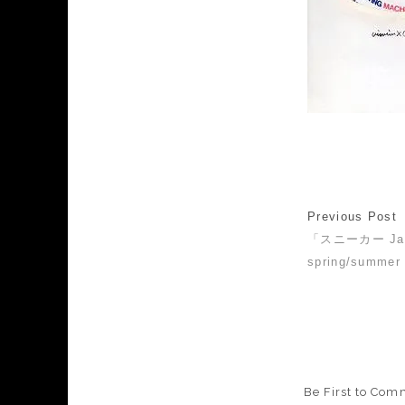
Previous Post
「スニーカー Jack
spring/summer
Be First to Com