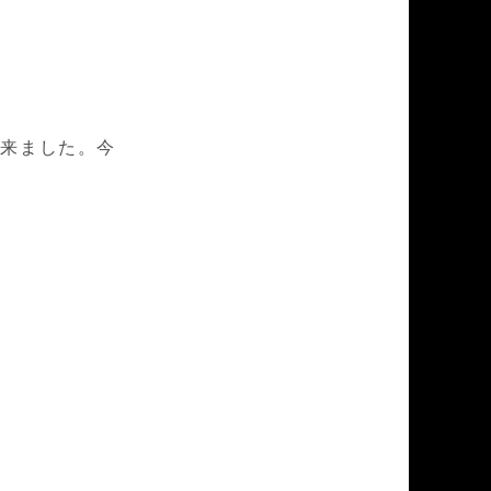
。
。
した。今