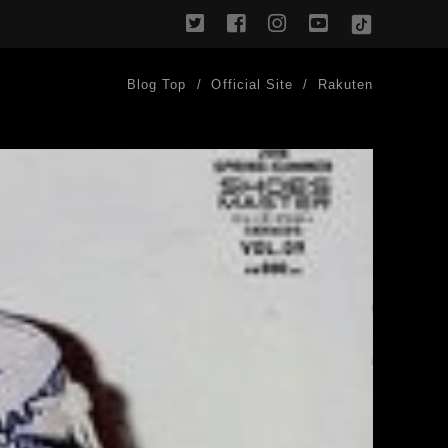
twitter
facebook
instagram
youtube
TikTok
Blog Top
Official Site
Rakuten