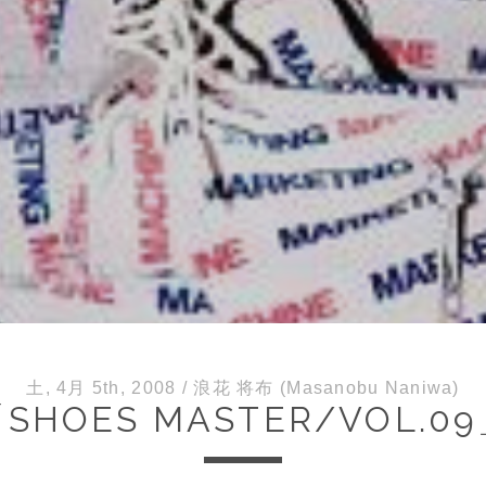
土, 4月 5th, 2008
/
浪花 将布 (Masanobu Naniwa)
SHOES MASTER/VOL.0