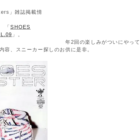
eakers」雑誌掲載情
報
「
SHOES
L.09
」
の楽しみがついにやって来ま
内容、スニーカー探しのお供に是非。