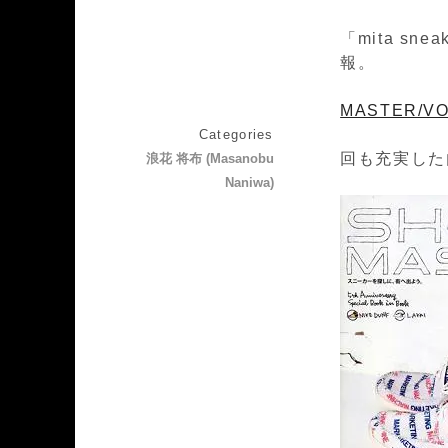
「mita sn
MASTER/VO
年2回
Categories
回も充実した
浪花 将布 (Masanobu
Naniwa)