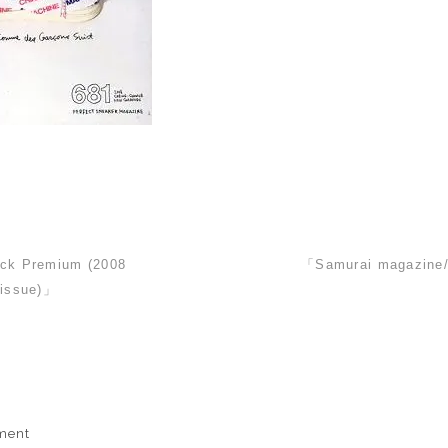
 Premium (2008
「Samurai magazin
 issue)」
ment