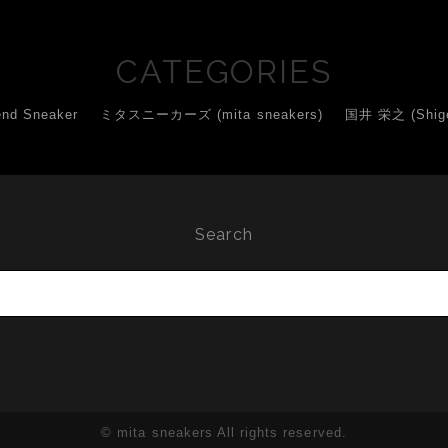
CATEGORIES
d Sneaker
ミタスニーカーズ (mita sneakers)
国井 栄之 (Shigey
Search
© mita sneakers All rights reserved.