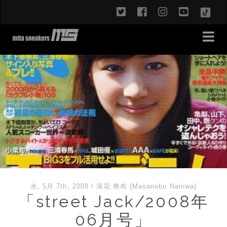
twitter
facebook
instagram
youtub
TikT
水, 5月 7th, 2008
/
浪花 将布 (Masanobu Naniwa)
「street Jack/2008年
06月号」