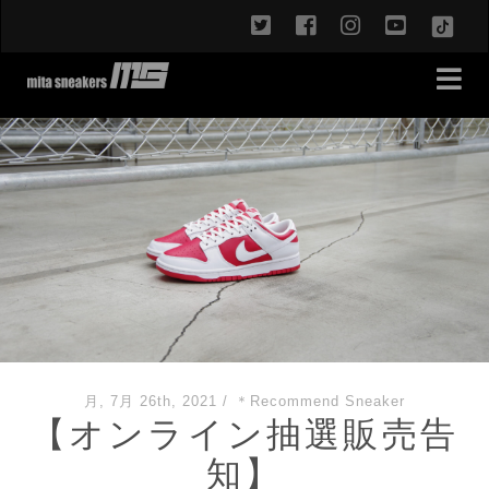
twitter
facebook
instagram
youtub
TikT
月, 7月 26th, 2021
/
＊Recommend Sneaker
【オンライン抽選販売告
知】