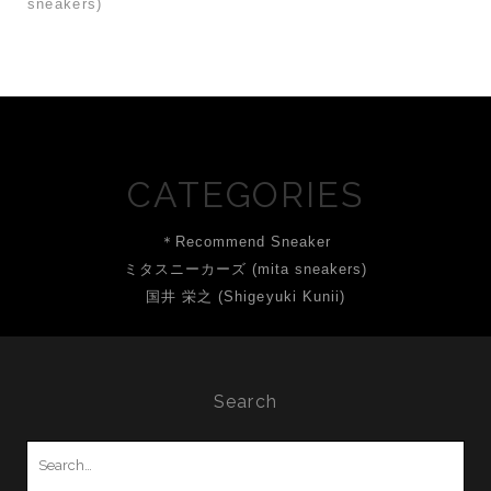
sneakers)
CATEGORIES
＊Recommend Sneaker
ミタスニーカーズ (mita sneakers)
国井 栄之 (Shigeyuki Kunii)
Search
Search
for: