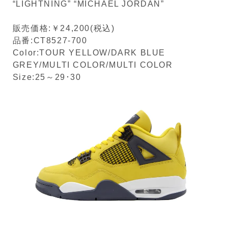
“LIGHTNING” “MICHAEL JORDAN”
販売価格:￥24,200(税込)
品番:CT8527-700
Color:TOUR YELLOW/DARK BLUE
GREY/MULTI COLOR/MULTI COLOR
Size:25～29･30