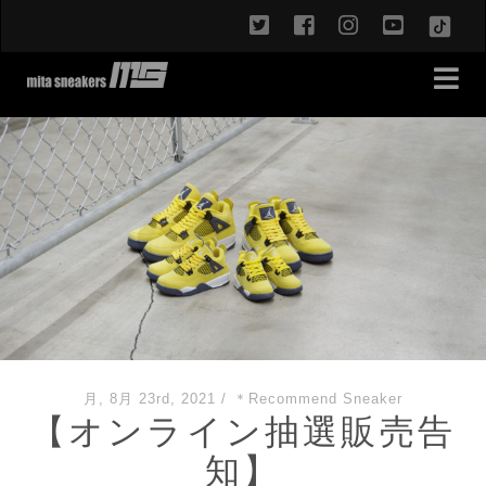
twitter
facebook
instagram
youtub
TikT
月, 8月 23rd, 2021
/
＊Recommend Sneaker
【オンライン抽選販売告
知】