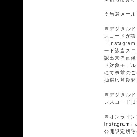
※当選メール連絡
※デジタルド
スコードが設
「Insta
ード該当スニ
認出来る画像
ド対象モデルに
にて事前のご
抽選応募期間
※デジタルド
レスコード抽
※オンライン
Instagram
」
公開設定解除