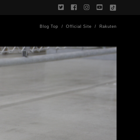
twitter
facebook
instagram
youtube
TikTok
Blog Top
Official Site
Rakuten