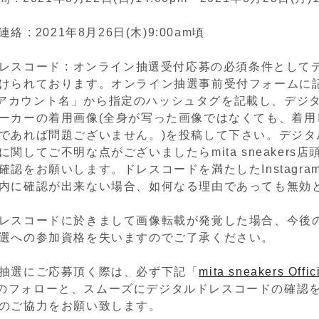
 : 2021年8月26日(木)9:00am頃
レスコード : オンライン抽選受付応募の必須条件として
けられております。オンライン抽選事前受付フォームに
gramアカウント名」から指定のハッシュタグを記載し、デジ
ーカーの着用画像(全身が写った画像ではなくても、着用
であれば問題ございません。)を投稿して下さい。デジタ
関してご不明な点がございましたらmita sneakers
確認をお願いします。ドレスコードを満たしたInstagra
内に確認が出来ない場合、如何なる理由であっても無効
レスコードに於きまして画像転載が発覚した場合、今後
選への参加資格を失いますのでご了承ください。
抽選にご応募頂く際は、必ず下記「
mita sneakers Offic
のフォローと、スムーズにデジタルドレスコードの確認
のご協力をお願い致します。