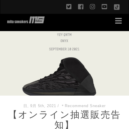
twitter
facebook
instagram
youtub
TikT
日, 9月 5th, 2021
/
＊Recommend Sneaker
【オンライン抽選販売告
知】