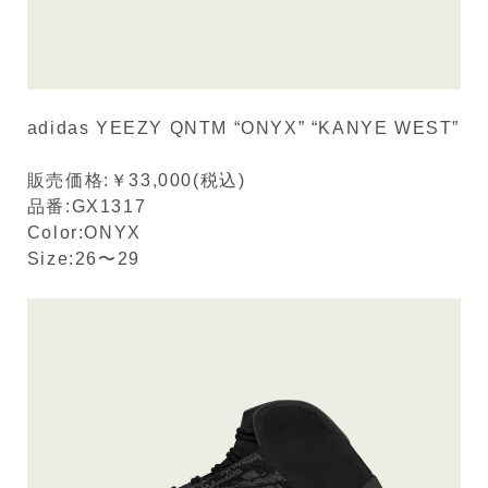
adidas YEEZY QNTM “ONYX” “KANYE WEST”
販売価格:￥33,000(税込)
品番:GX1317
Color:ONYX
Size:26〜29