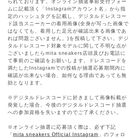
られております。オンライン抽選事前受付フォー
ムに記載頂く「Instagramアカウント名」から指
定のハッシュタグを記載し、デジタルドレスコー
ド該当スニーカーの着用画像(全身が写った画像で
はなくても、着用した足元が確認出来る画像であ
れば問題ございません。)を投稿して下さい。デジ
タルドレスコード対象モデルに関して不明な点が
ございましたらmita sneakers店頭及びお電話に
て事前のご確認をお願いします。ドレスコードを
満たしたInstagramでの投稿が抽選応募期間内に
確認が出来ない場合、如何なる理由であっても無
効となります。
※デジタルドレスコードに於きまして画像転載が
発覚した場合、今後のデジタルドレスコード抽選
への参加資格を失いますのでご了承ください。
※オンライン抽選に応募頂く際は、必ず下記
「
mita sneakers Official Instagram
」のフォロ