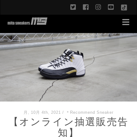
twitter
facebook
instagram
youtub
TikT
月, 10月 4th, 2021
/
＊Recommend Sneaker
【オンライン抽選販売告
知】