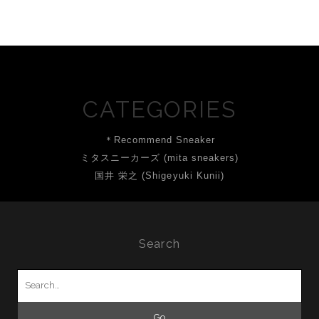
CATEGORIES
＊Recommend Sneaker
ミタスニーカーズ (mita sneakers)
国井 栄之 (Shigeyuki Kunii)
Search
Search
for: