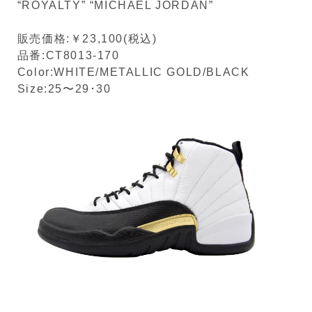
“ROYALTY” “MICHAEL JORDAN”
販売価格:￥23,100(税込)
品番:CT8013-170
Color:WHITE/METALLIC GOLD/BLACK
Size:25〜29･30