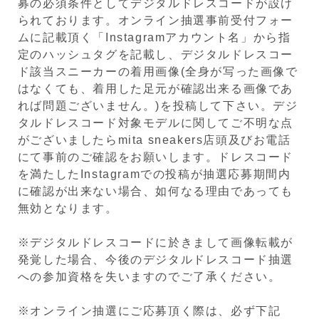
募の必須条件としてデジタルドレスコードが設け
られております。オンライン抽選事前受付フォー
ムに記載頂く「Instagramアカウント名」から指
定のハッシュタグを記載し、デジタルドレスコー
ド該当スニーカーの着用画像(全身が写った画像で
はなくても、着用した足元が確認出来る画像であ
れば問題ございません。)を投稿して下さい。デジ
タルドレスコード対象モデルに関してご不明な点
がございましたらmita sneakers店頭及びお電話
にて事前のご確認をお願いします。ドレスコード
を満たしたInstagramでの投稿が抽選応募期間内
に確認が出来ない場合、如何なる理由であっても
無効となります。
※デジタルドレスコードに於きまして画像転載が
発覚した場合、今後のデジタルドレスコード抽選
への参加資格を失いますのでご了承ください。
※オンライン抽選にご応募頂く際は、必ず下記