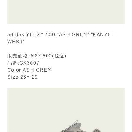
adidas YEEZY 500 “ASH GREY” “KANYE
WEST”
販売価格:￥27,500(税込)
品番:GX3607
Color:ASH GREY
Size:26〜29