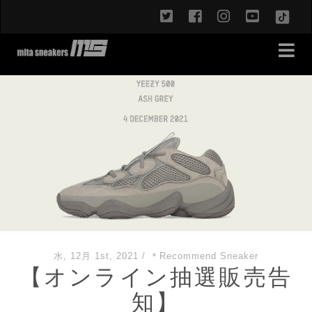
twitter
facebook
instagram
youtub
TikT
水, 12月 1st, 2021
/
＊Recommend Sneaker
【オンライン抽選販売告
知】