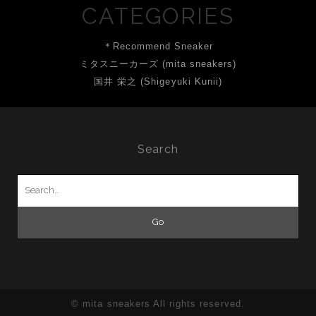
CATEGORIES
＊Recommend Sneaker
ミタスニーカーズ (mita sneakers)
国井 栄之 (Shigeyuki Kunii)
Search
Search
for:
© mita sneakers All rights reserved.