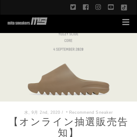
twitter
facebook
instagram
youtub
TikT
水, 9月 2nd, 2020
/
＊Recommend Sneaker
【オンライン抽選販売告
知】