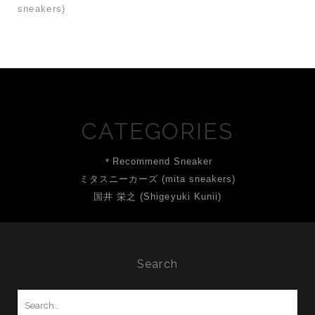
sneakers)
CATEGORIES
＊Recommend Sneaker
ミタスニーカーズ (mita sneakers)
国井 栄之 (Shigeyuki Kunii)
Search
Search
for: