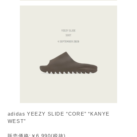
adidas YEEZY SLIDE “CORE” “KANYE
WEST”
販売価格:￥6,990(税抜)