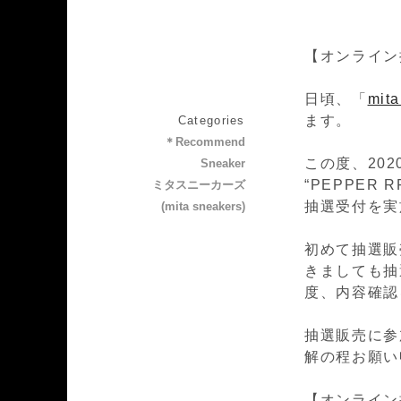
【オンライン
日頃、「
mit
ます。
Categories
＊Recommend
この度、2020
Sneaker
“PEPPER
ミタスニーカーズ
抽選受付を実
(mita sneakers)
初めて抽選販
きましても抽
度、内容確認
抽選販売に参
解の程お願い
【オンライン