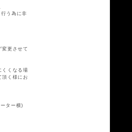
l
を行う為に非
ず変更させて
にくくなる場
て頂く様にお
レーター横)