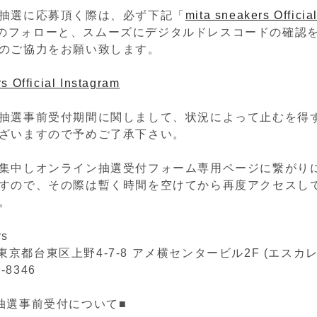
抽選に応募頂く際は、必ず下記「
mita sneakers Officia
のフォローと、スムーズにデジタルドレスコードの確認
のご協力をお願い致します。
s Official Instagram
抽選事前受付期間に関しまして、状況によって止むを得
ざいますので予めご了承下さい。
集中しオンライン抽選受付フォーム専用ページに繋がり
すので、その際は暫く時間を空けてから再度アクセスし
。
rs
05 東京都台東区上野4-7-8 アメ横センタービル2F (エスカ
2-8346
抽選事前受付について■