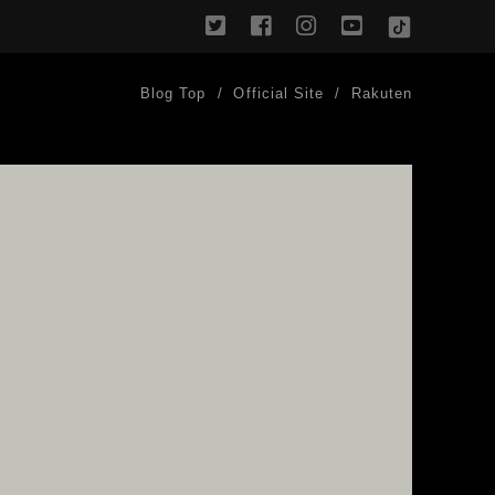
twitter
facebook
instagram
youtube
TikTok
Blog Top
Official Site
Rakuten