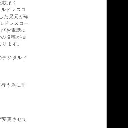
記載頂く
タルドレスコ
した足元が確
ルドレスコー
頭及びお電話に
での投稿が抽
なります。
のデジタルド
l
を行う為に非
ず変更させて