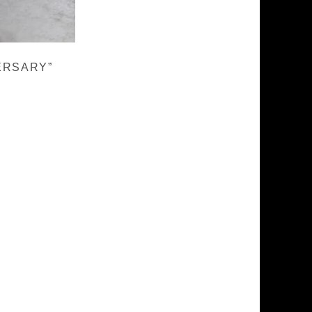
ERSARY”