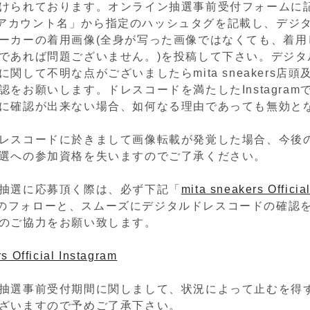
けられております。オンライン抽選事前受付フォームに
gramアカウント名」から指定のハッシュタグを記載し、デジ
ーカーの着用画像(全身が写った画像ではなくても、着用
であれば問題ございません。)を投稿して下さい。デジタ
関して不明な点がございましたらmita sneakers店
認をお願いします。ドレスコードを満たしたInstagram
に確認が出来ない場合、如何なる理由であっても無効と
レスコードに於きまして画像転載が発覚した場合、今後
選への参加資格を失いますのでご了承ください。
抽選に応募頂く際は、必ず下記「
mita sneakers Officia
のフォローと、スムーズにデジタルドレスコードの確認
のご協力をお願い致します。
s Official Instagram
抽選事前受付期間に関しまして、状況によって止むを得
ざいますので予めご了承下さい。