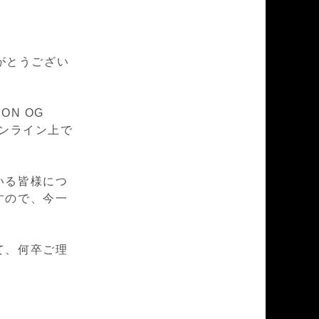
がとうござい
ON OG
、オンライン上で
いる皆様につ
すので、今一
て、何卒ご理