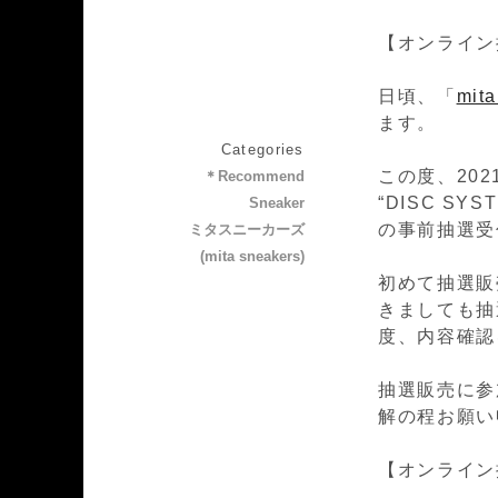
【オンライン
日頃、「
mit
ます。
Categories
この度、2021
＊Recommend
“DISC SY
Sneaker
の事前抽選受
ミタスニーカーズ
(mita sneakers)
初めて抽選販
きましても抽
度、内容確認
抽選販売に参
解の程お願い
【オンライン