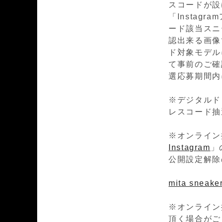
スコードが設
「Insta
ード該当スニ
認出来る画像
ド対象モデルに
て事前のご確
選応募期間内
※デジタルド
レスコード抽
※オンライン
Instagram
」
公開設定解除
mita sneaker
※オンライン
頂く場合がご