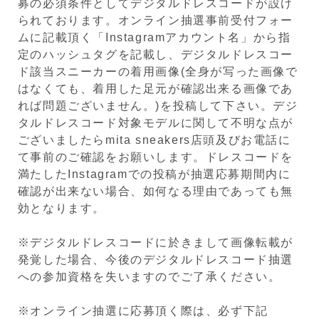
募の必須条件としてデジタルドレスコードが設け
られております。オンライン抽選事前受付フォー
ムに記載頂く「Instagramアカウント名」から指
定のハッシュタグを記載し、デジタルドレスコー
ド該当スニーカーの着用画像(全身が写った画像で
はなくても、着用した足元が確認出来る画像であ
れば問題ございません。)を投稿して下さい。デジ
タルドレスコード対象モデルに関して不明な点が
ございましたらmita sneakers店頭及びお電話に
て事前のご確認をお願いします。ドレスコードを
満たしたInstagramでの投稿が抽選応募期間内に
確認が出来ない場合、如何なる理由であっても無
効となります。
※デジタルドレスコードに於きまして画像転載が
発覚した場合、今後のデジタルドレスコード抽選
への参加資格を失いますのでご了承ください。
※オンライン抽選に応募頂く際は、必ず下記