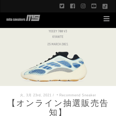
twitter
facebook
instagram
youtub
TikT
火, 3月 23rd, 2021
/
＊Recommend Sneaker
【オンライン抽選販売告
知】