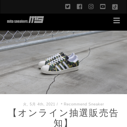
twitter
facebook
instagram
youtub
TikT
火, 5月 4th, 2021
/
＊Recommend Sneaker
【オンライン抽選販売告
知】