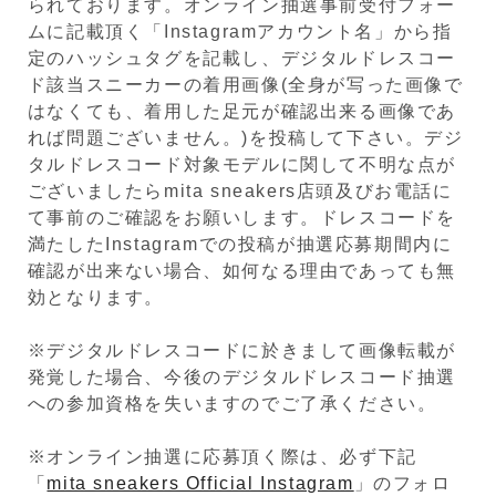
られております。オンライン抽選事前受付フォー
ムに記載頂く「Instagramアカウント名」から指
定のハッシュタグを記載し、デジタルドレスコー
ド該当スニーカーの着用画像(全身が写った画像で
はなくても、着用した足元が確認出来る画像であ
れば問題ございません。)を投稿して下さい。デジ
タルドレスコード対象モデルに関して不明な点が
ございましたらmita sneakers店頭及びお電話に
て事前のご確認をお願いします。ドレスコードを
満たしたInstagramでの投稿が抽選応募期間内に
確認が出来ない場合、如何なる理由であっても無
効となります。
※デジタルドレスコードに於きまして画像転載が
発覚した場合、今後のデジタルドレスコード抽選
への参加資格を失いますのでご了承ください。
※オンライン抽選に応募頂く際は、必ず下記
「
mita sneakers Official Instagram
」のフォロ