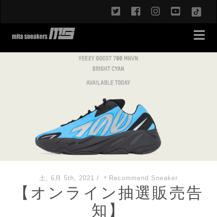
twitter
facebook
instagram
youtub
TikT
土, 6月 5th, 2021
/
＊Recommend Sneaker
【オンライン抽選販売告
知】