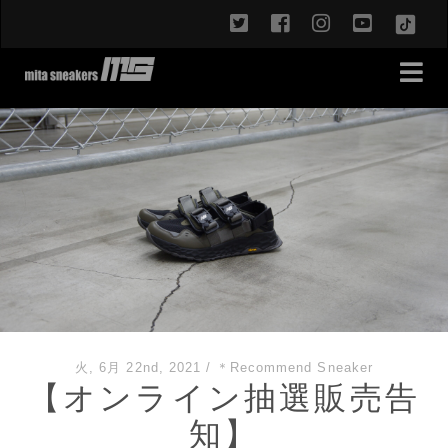
twitter
facebook
instagram
youtub
TikT
火, 6月 22nd, 2021
/
＊Recommend Sneaker
【オンライン抽選販売告
知】