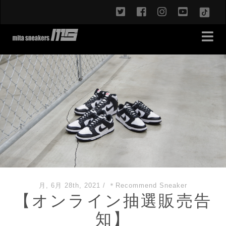
twitter
facebook
instagram
youtub
TikT
月, 6月 28th, 2021
/
＊Recommend Sneaker
【オンライン抽選販売告
知】