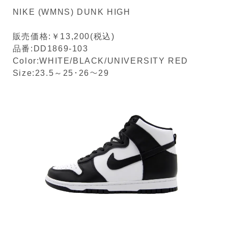
NIKE (WMNS) DUNK HIGH
販売価格:￥13,200(税込)
品番:DD1869-103
Color:WHITE/BLACK/UNIVERSITY RED
Size:23.5～25･26～29