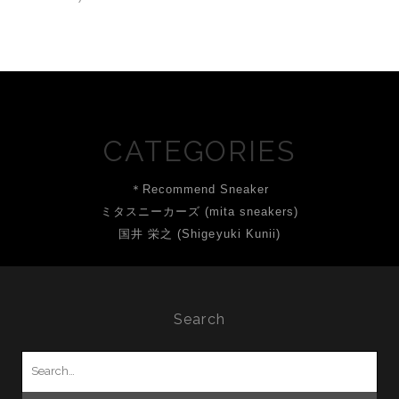
CATEGORIES
＊Recommend Sneaker
ミタスニーカーズ (mita sneakers)
国井 栄之 (Shigeyuki Kunii)
Search
Search
for: