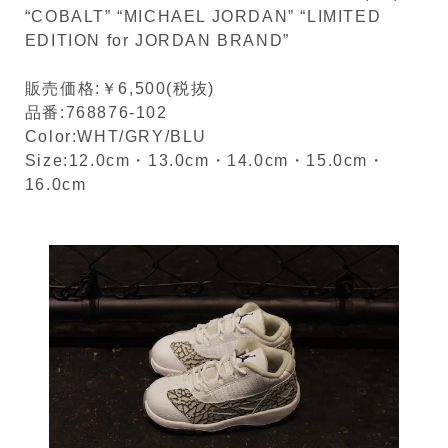
“COBALT” “MICHAEL JORDAN” “LIMITED
EDITION for JORDAN BRAND”
販売価格:￥6,500(税抜)
品番:768876-102
Color:WHT/GRY/BLU
Size:12.0cm・13.0cm・14.0cm・15.0cm・
16.0cm