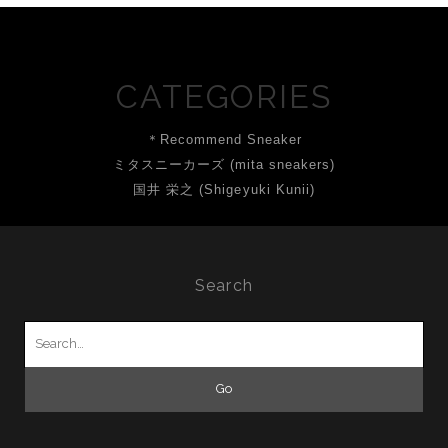
CATEGORIES
＊Recommend Sneaker
ミタスニーカーズ (mita sneakers)
国井 栄之 (Shigeyuki Kunii)
Search
Search
for: