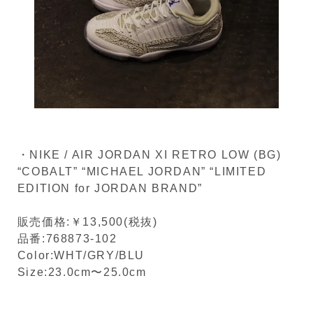
・NIKE / AIR JORDAN XI RETRO LOW (BG)
“COBALT” “MICHAEL JORDAN” “LIMITED
EDITION for JORDAN BRAND”
販売価格:￥13,500(税抜)
品番:768873-102
Color:WHT/GRY/BLU
Size:23.0cm〜25.0cm