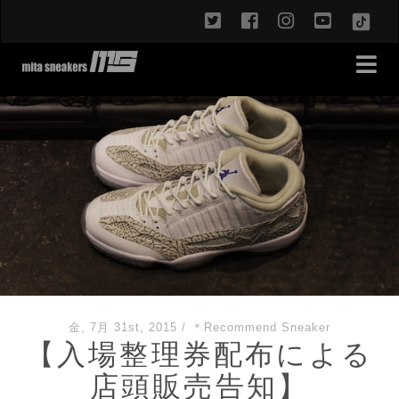
twitter
facebook
instagram
youtub
TikT
金, 7月 31st, 2015
/
＊Recommend Sneaker
【入場整理券配布による
店頭販売告知】