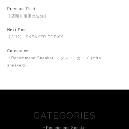
Previous Post
【店頭抽選販売告知】
Next Post
【2/12】 SNEAKER TOPICS
Categories
＊Recommend Sneaker
ミタスニーカーズ (mita
sneakers)
CATEGORIES
＊Recommend Sneaker