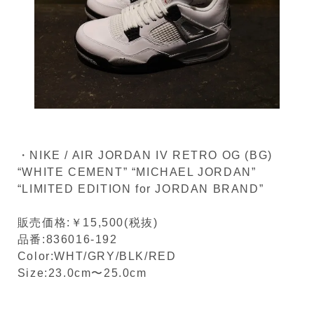
・NIKE / AIR JORDAN IV RETRO OG (BG)
“WHITE CEMENT” “MICHAEL JORDAN”
“LIMITED EDITION for JORDAN BRAND”
販売価格:￥15,500(税抜)
品番:836016-192
Color:WHT/GRY/BLK/RED
Size:23.0cm〜25.0cm