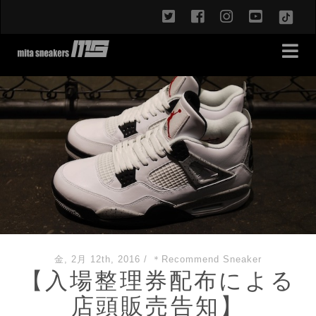
twitter
facebook
instagram
youtub
TikT
金, 2月 12th, 2016
/
＊Recommend Sneaker
【入場整理券配布による
店頭販売告知】