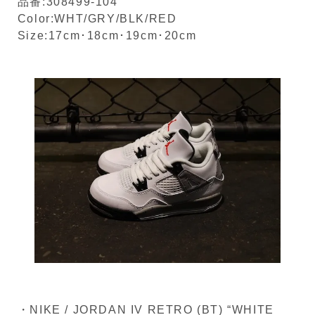
品番:308499-104
Color:WHT/GRY/BLK/RED
Size:17cm･18cm･19cm･20cm
・NIKE / JORDAN IV RETRO (BT) “WHITE