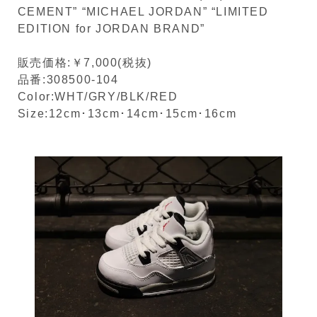
CEMENT” “MICHAEL JORDAN” “LIMITED
EDITION for JORDAN BRAND”
販売価格:￥7,000(税抜)
品番:308500-104
Color:WHT/GRY/BLK/RED
Size:12cm･13cm･14cm･15cm･16cm