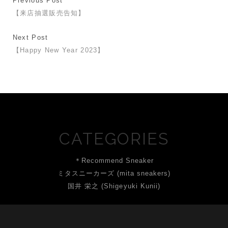
Previous Post
【来店抽選販売告知】
Next Post
【Happy New Year 2023】
CATEGORIES
＊Recommend Sneaker
ミタスニーカーズ (mita sneakers)
国井 栄之 (Shigeyuki Kunii)