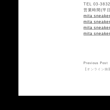
TEL 03-383
営業時間(平日)1
mita sneaker
mita sneaker
mita sneaker
mita sneake
Previous Post
【オンライン抽