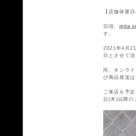
【店舗休業日
日頃、
mita
す。
2021年4月
日とさせて頂
尚、オンライ
び商品発送は
ご来店を予定
日(木)以降