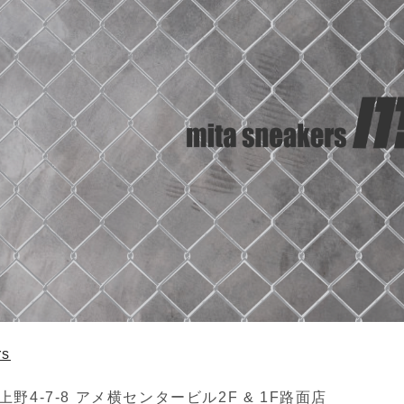
rs
野4-7-8 アメ横センタービル2F & 1F路面店