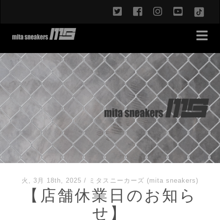
twitter
facebook
instagram
youtub
TikT
火, 3月 18th, 2025
/
ミタスニーカーズ (mita sneakers)
【店舗休業日のお知ら
せ】