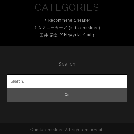
CATEGORIES
＊Recommend Sneaker
ミタスニーカーズ (mita sneakers)
国井 栄之 (Shigeyuki Kunii)
Search
Search
for:
© mita sneakers All rights reserved.