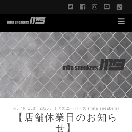
twitter
facebook
instagram
youtub
TikT
火, 7月 15th, 2025
/
ミタスニーカーズ (mita sneakers)
【店舗休業日のお知ら
せ】