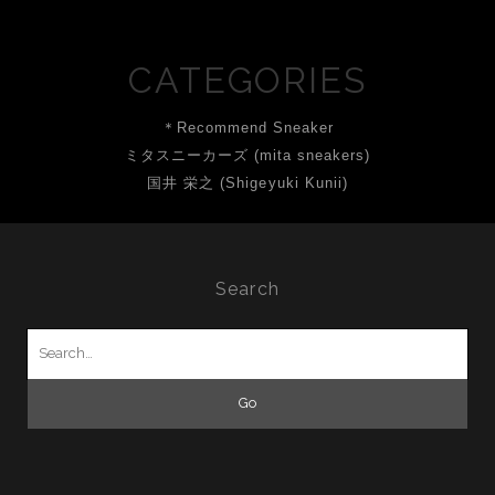
CATEGORIES
＊Recommend Sneaker
ミタスニーカーズ (mita sneakers)
国井 栄之 (Shigeyuki Kunii)
Search
Search
for: