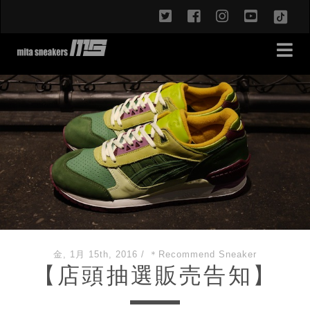
twitter
facebook
instagram
youtub
TikT
金, 1月 15th, 2016
/
＊Recommend Sneaker
【店頭抽選販売告知】