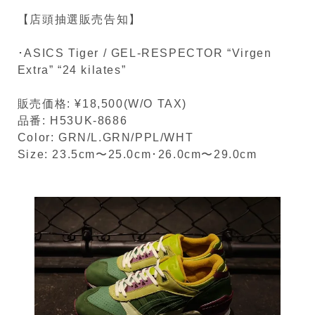
【店頭抽選販売告知】
･ASICS Tiger / GEL-RESPECTOR “Virgen
Extra” “24 kilates”
販売価格: ¥18,500(W/O TAX)
品番: H53UK-8686
Color: GRN/L.GRN/PPL/WHT
Size: 23.5cm〜25.0cm･26.0cm〜29.0cm