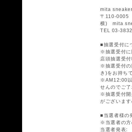
mita sneak
〒110-00
横) mita sn
TEL 03-383
■抽選受付に
※抽選受付に
店頭抽選受付時間
※抽選受付の
き)をお持ち
※AM12:
せんのでご了
※抽選受付開
がございます
■当選者様の
※当選者の方
当選者発表: 2