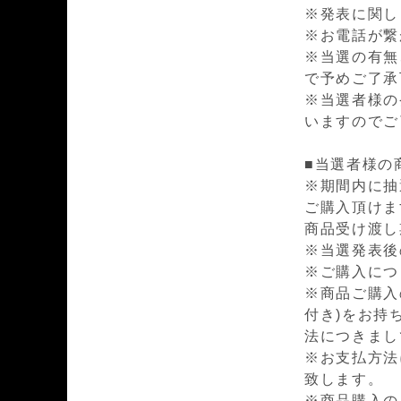
※発表に関し
※お電話が繋
※当選の有無
で予めご了承
※当選者様の
いますのでご
■当選者様の
※期間内に抽
ご購入頂けま
商品受け渡し期間
※当選発表後
※ご購入につ
※商品ご購入
付き)をお持
法につきまし
※お支払方法
致します。
※商品購入の