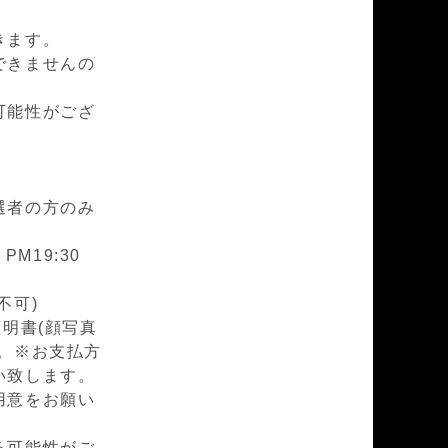
きます。
できませんの
可能性がござ
選者の方のみ
PM19:30
不可)
明書(顔写真
。※お支払方
い致します。
用意をお願い
る可能性がご