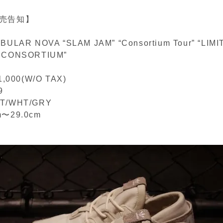
売告知】
UBULAR NOVA “SLAM JAM” “Consortium Tour” “LIM
r CONSORTIUM”
,000(W/O TAX)
9
HT/WHT/GRY
cm〜29.0cm