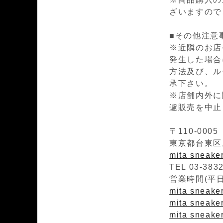
ざいますので
■その他注意
※近隣のお店
発生した場合
方法及び、ル
承下さい。
※店舗内外に
遽販売を中止
〒110-0005
東京都台東区上
mita sneak
TEL 03-383
営業時間(平日)1
mita sneaker
mita sneakers
mita sneaker