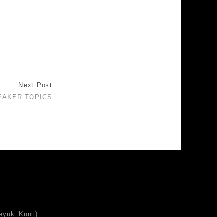
Next Post
EAKER TOPICS
uki Kunii)