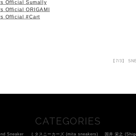
s Official Sumally
rs Official ORIGAMI
s Official #Cart
】
【7/3】 SN
CATEGORIES
d Sneaker
ミタスニーカーズ (mita sneakers)
国井 栄之 (Shigey