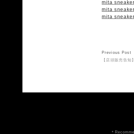
mita sneaker
mita sneake
mita sneaker
Previous Post
【店頭販売告知
＊Recommen