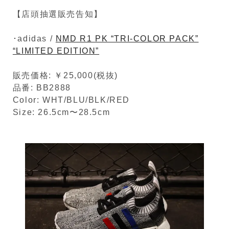
【店頭抽選販売告知】
･adidas /
NMD R1 PK “TRI-COLOR PACK”
“LIMITED EDITION”
販売価格: ￥25,000(税抜)
品番: BB2888
Color: WHT/BLU/BLK/RED
Size: 26.5cm〜28.5cm