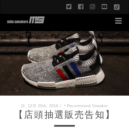
twitter
facebook
instagram
youtub
TikT
日, 12月 25th, 2016
/
＊Recommend Sneaker
【店頭抽選販売告知】