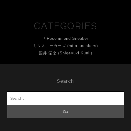
CATEGORIES
＊Recommend Sneaker
ミタスニーカーズ (mita sneakers)
国井 栄之 (Shigeyuki Kunii)
Search
Search
for: