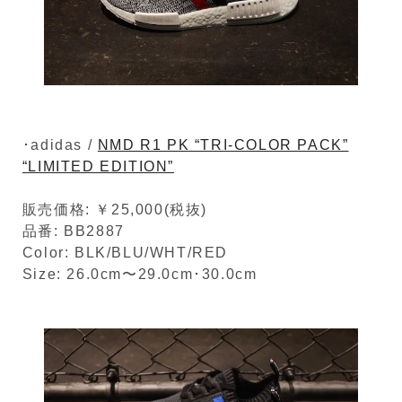
･adidas /
NMD R1 PK “TRI-COLOR PACK”
“LIMITED EDITION”
販売価格: ￥25,000(税抜)
品番: BB2887
Color: BLK/BLU/WHT/RED
Size: 26.0cm〜29.0cm･30.0cm