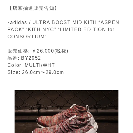
【店頭抽選販売告知】
･adidas / ULTRA BOOST MID KITH “ASPEN
PACK” “KITH NYC” “LIMITED EDITION for
CONSORTIUM”
販売価格: ￥26,000(税抜)
品番: BY2952
Color: MULTI/WHT
Size: 26.0cm〜29.0cm