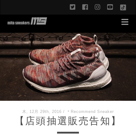
twitter
facebook
instagram
youtub
TikT
木, 12月 29th, 2016
/
＊Recommend Sneaker
【店頭抽選販売告知】