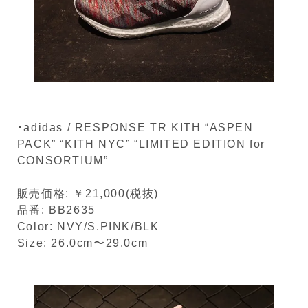
･adidas / RESPONSE TR KITH “ASPEN
PACK” “KITH NYC” “LIMITED EDITION for
CONSORTIUM”
販売価格: ￥21,000(税抜)
品番: BB2635
Color: NVY/S.PINK/BLK
Size: 26.0cm〜29.0cm