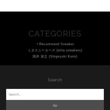
CATEGORIES
＊Recommend Sneaker
ミタスニーカーズ (mita sneakers)
国井 栄之 (Shigeyuki Kunii)
Search
Search
for: