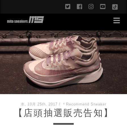
twitter
facebook
instagram
youtub
TikT
水, 10月 25th, 2017
/
＊Recommend Sneaker
【店頭抽選販売告知】