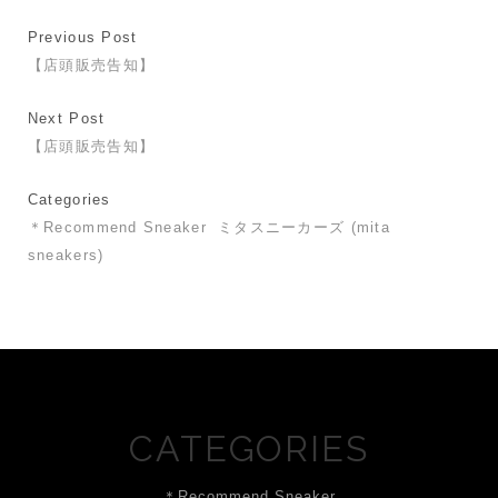
Previous Post
【店頭販売告知】
Next Post
【店頭販売告知】
Categories
＊Recommend Sneaker
ミタスニーカーズ (mita
sneakers)
CATEGORIES
＊Recommend Sneaker