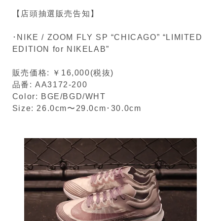
【店頭抽選販売告知】
･NIKE / ZOOM FLY SP “CHICAGO” “LIMITED
EDITION for NIKELAB”
販売価格: ￥16,000(税抜)
品番: AA3172-200
Color: BGE/BGD/WHT
Size: 26.0cm〜29.0cm･30.0cm