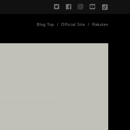
twitter
facebook
instagram
youtube
TikTok
Blog Top
Official Site
Rakuten