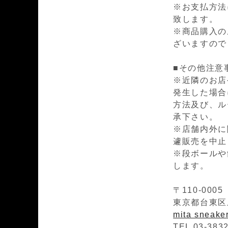
※お支払方法
致します。
※商品購入の
ざいますので
■その他注意
※近隣のお店
発生した場合
方法及び、ル
承下さい。
※店舗内外に
遽販売を中止
※段ボールや
します。
〒110-0005
東京都台東区上
mita sneak
TEL 03-383