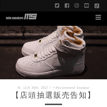
twitter
facebook
instagram
youtub
TikT
木, 11月 30th, 2017
/
＊Recommend Sneaker
【店頭抽選販売告知】