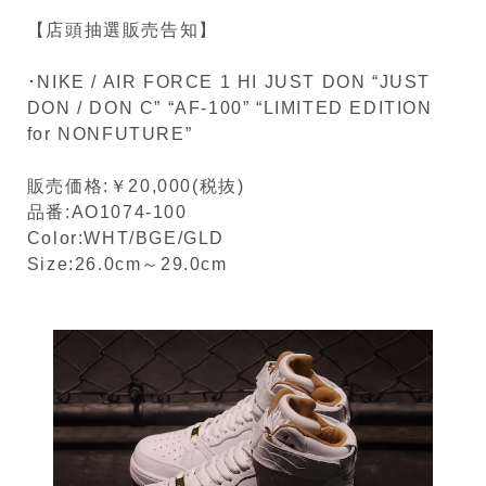
【店頭抽選販売告知】
･NIKE / AIR FORCE 1 HI JUST DON “JUST
DON / DON C” “AF-100” “LIMITED EDITION
for NONFUTURE”
販売価格:￥20,000(税抜)
品番:AO1074-100
Color:WHT/BGE/GLD
Size:26.0cm～29.0cm