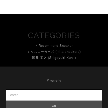
CATEGORIES
＊Recommend Sneaker
ミタスニーカーズ (mita sneakers)
国井 栄之 (Shigeyuki Kunii)
Search
Search
for: