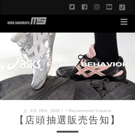
twitter
facebook
instagram
youtub
TikT
土, 6月 20th, 2026
/
＊Recommend Sneaker
【店頭抽選販売告知】