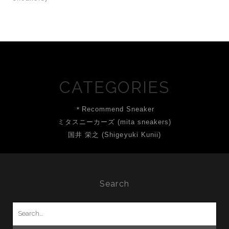
CATEGORIES
＊Recommend Sneaker
ミタスニーカーズ (mita sneakers)
国井 栄之 (Shigeyuki Kunii)
Search
Search
for: