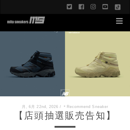
twitter
facebook
instagram
youtub
TikT
月, 6月 22nd, 2026
/
＊Recommend Sneaker
【店頭抽選販売告知】