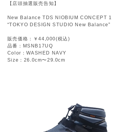
【店頭抽選販売告知】
New Balance TDS NIOBIUM CONCEPT 1
“TOKYO DESIGN STUDIO New Balance”
販売価格：￥44,000(税込)
品番：MSNB17UQ
Color：WASHED NAVY
Size：26.0cm〜29.0cm