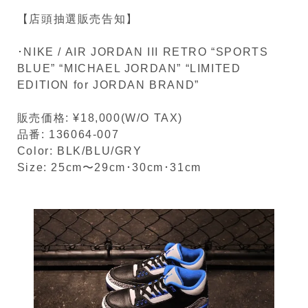
【店頭抽選販売告知】
･NIKE / AIR JORDAN III RETRO “SPORTS
BLUE” “MICHAEL JORDAN” “LIMITED
EDITION for JORDAN BRAND”
販売価格: ¥18,000(W/O TAX)
品番: 136064-007
Color: BLK/BLU/GRY
Size: 25cm〜29cm･30cm･31cm