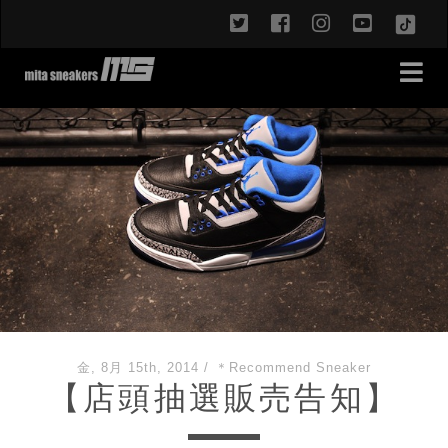
twitter
facebook
instagram
youtub
TikT
金, 8月 15th, 2014
/
＊Recommend Sneaker
【店頭抽選販売告知】