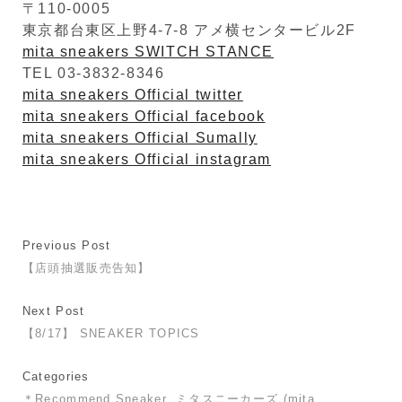
〒110-0005
東京都台東区上野4-7-8 アメ横センタービル2F
mita sneakers SWITCH STANCE
TEL 03-3832-8346
mita sneakers Official twitter
mita sneakers Official facebook
mita sneakers Official Sumally
mita sneakers Official instagram
Previous Post
【店頭抽選販売告知】
Next Post
【8/17】 SNEAKER TOPICS
Categories
＊Recommend Sneaker
ミタスニーカーズ (mita