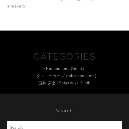
sneakers)
CATEGORIES
＊Recommend Sneaker
ミタスニーカーズ (mita sneakers)
国井 栄之 (Shigeyuki Kunii)
Search
Search