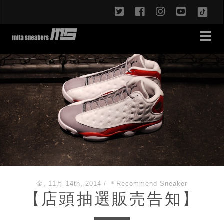
twitter
facebook
instagram
youtub
TikT
金, 11月 14th, 2014
/
＊Recommend Sneaker
【店頭抽選販売告知】