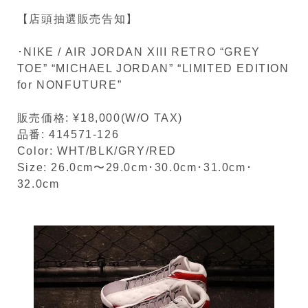
【店頭抽選販売告知】
･NIKE / AIR JORDAN XIII RETRO “GREY
TOE” “MICHAEL JORDAN” “LIMITED EDITION
for NONFUTURE”
販売価格: ¥18,000(W/O TAX)
品番: 414571-126
Color: WHT/BLK/GRY/RED
Size: 26.0cm〜29.0cm･30.0cm･31.0cm･
32.0cm