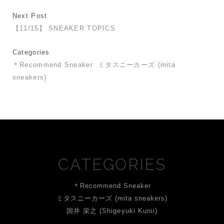
Next Post
【11/15】 SNEAKER TOPICS
Categories
＊Recommend Sneaker
ミタスニーカーズ (mita
sneakers)
CATEGORIES
＊Recommend Sneaker
ミタスニーカーズ (mita sneakers)
国井 栄之 (Shigeyuki Kunii)