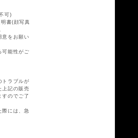
不可)
明書(顔写真
。
用意をお願い
る可能性がご
のトラブルが
た上記の販売
ますのでご了
た際には、急