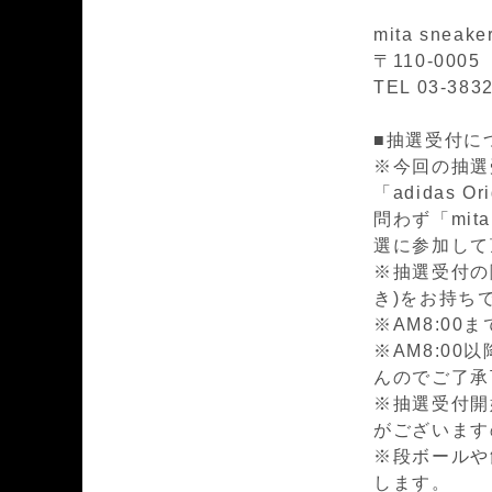
mita sneak
〒110-00
TEL 03-383
■抽選受付に
※今回の抽選
「adidas 
問わず「mit
選に参加して
※抽選受付の
き)をお持ち
※AM8:0
※AM8:0
んのでご了承
※抽選受付開
がございます
※段ボールや
します。