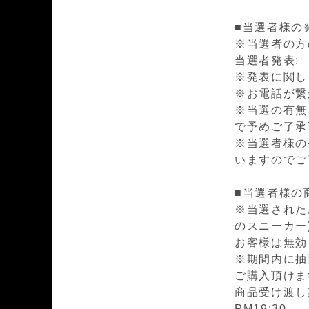
■当選者様の
※当選者の方
当選者発表: 2
※発表に関し
※お電話が繋
※当選の有無
で予めご了承
※当選者様の
いますのでご
■当選者様の
※当選されたお客様
のスニーカー)
お客様は無効
※期間内に抽
ご購入頂けま
商品受け渡し期間
PM19:30