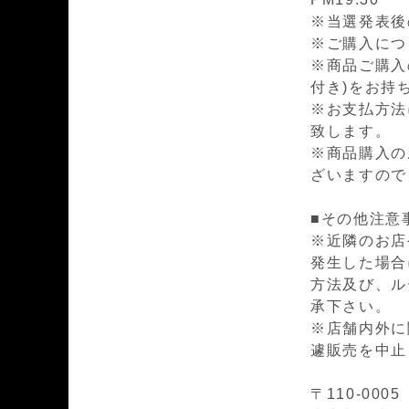
※当選発表後
※ご購入につ
※商品ご購入
付き)をお持
※お支払方法
致します。
※商品購入の
ざいますので
■その他注意
※近隣のお店
発生した場合
方法及び、ル
承下さい。
※店舗内外に
遽販売を中止
〒110-0005