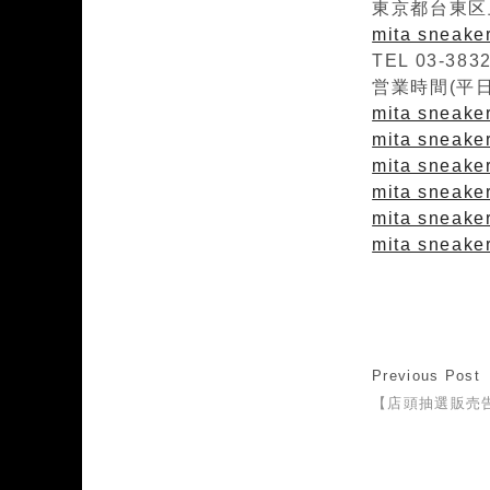
東京都台東区上
mita sneak
TEL 03-383
営業時間(平日)1
mita sneaker
mita sneakers
mita sneaker
mita sneaker
mita sneake
mita sneaker
Previous Post
【店頭抽選販売