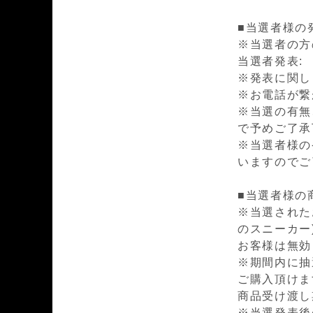
■当選者様の
※当選者の方
当選者発表: 2
※発表に関し
※お電話が繋
※当選の有無
で予めご了承
※当選者様の
いますのでご
■当選者様の
※当選されたお客様
のスニーカー)
お客様は無効
※期間内に抽
ご購入頂けま
商品受け渡し期間:
※当選発表後