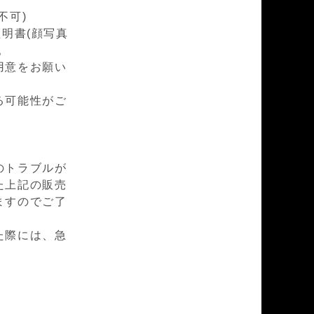
不可)
明書(顔写真
。
用意をお願い
る可能性がご
のトラブルが
た上記の販売
ますのでご了
た際には、急