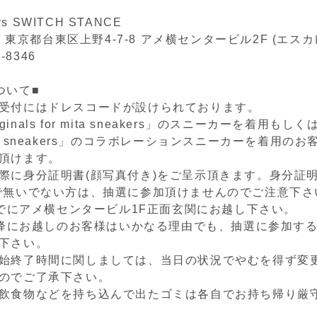
ers SWITCH STANCE
05 東京都台東区上野4-7-8 アメ横センタービル2F (エス
2-8346
ついて■
受付にはドレスコードが設けられております。
Originals for mita sneakers」のスニーカーを着用も
a sneakers」のコラボレーションスニーカーを着用の
頂けます。
際に身分証明書(顔写真付き)をご呈示頂きます。身分証明
で無いでない方は、抽選に参加頂けませんのでご注意下さ
0までにアメ横センタービル1F正面玄関にお越し下さい。
0以降にお越しのお客様はいかなる理由でも、抽選に参加す
下さい。
始終了時間に関しましては、当日の状況でやむを得ず変
のでご了承下さい。
飲食物などを持ち込んで出たゴミは各自でお持ち帰り厳