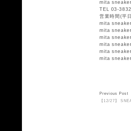
mita sneak
TEL 03-383
営業時間(平日)1
mita sneaker
mita sneakers
mita sneaker
mita sneaker
mita sneake
mita sneaker
Previous Post
【12/27】 SNE