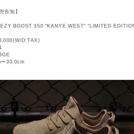
売告知】
YEEZY BOOST 350 “KANYE WEST” “LIMITED EDITIO
,000(W/O TAX)
1
/BGE
cm〜30.0cm