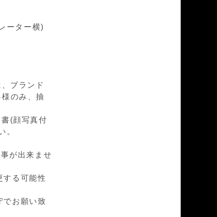
カレーター横)
しくは、ブランド
お客様のみ、抽
書(顔写真付
い。
る事が出来ませ
更する可能性
守でお願い致