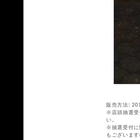
販売方法: 20
※店頭抽選受
い。
※抽選受付に
もございます