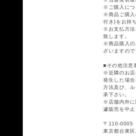
※ご購入につ
※商品ご購入
付き)をお持
※お支払方法
致します。
※商品購入の
ざいますので
■その他注意
※近隣のお店
発生した場合
方法及び、ル
承下さい。
※店舗内外に
遽販売を中止
〒110-0005
東京都台東区上