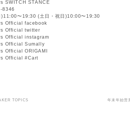
ers SWITCH STANCE
2-8346
1:00〜19:30 (土日・祝日)10:00〜19:30
s Official facebook
 Official twitter
s Official instagram
s Official Sumally
rs Official ORIGAMI
s Official #Cart
AKER TOPICS
年末年始営