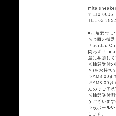
mita sneak
〒110-00
TEL 03-383
■抽選受付に
※今回の抽選
「adidas 
問わず「mit
選に参加して
※抽選受付の
き)をお持ち
※AM8:0
※AM8:0
んのでご了承
※抽選受付開
がございます
※段ボールや
します。