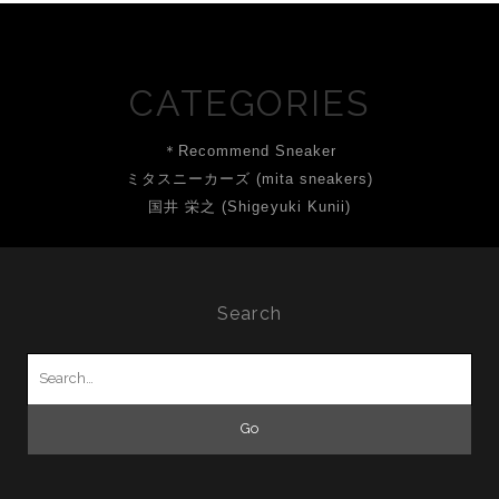
CATEGORIES
＊Recommend Sneaker
ミタスニーカーズ (mita sneakers)
国井 栄之 (Shigeyuki Kunii)
Search
Search
for: