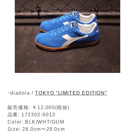
･diadora /
TOKYO “LIMITED EDITION”
販売価格: ￥12,000(税抜)
品番: 172302-0013
Color: BLK/WHT/GUM
Size: 26.0cm〜29.0cm