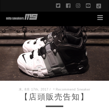
twitter
facebook
instagram
youtub
TikT
木, 8月 17th, 2017
/
＊Recommend Sneaker
【店頭販売告知】