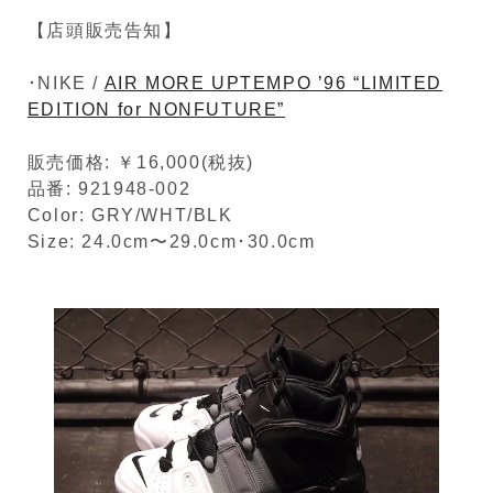
【店頭販売告知】
･NIKE /
AIR MORE UPTEMPO ’96 “LIMITED
EDITION for NONFUTURE”
販売価格: ￥16,000(税抜)
品番: 921948-002
Color: GRY/WHT/BLK
Size: 24.0cm〜29.0cm･30.0cm