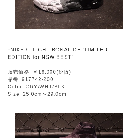
･NIKE /
FLIGHT BONAFIDE “LIMITED
EDITION for NSW BEST”
販売価格: ￥18,000(税抜)
品番: 917742-200
Color: GRY/WHT/BLK
Size: 25.0cm〜29.0cm