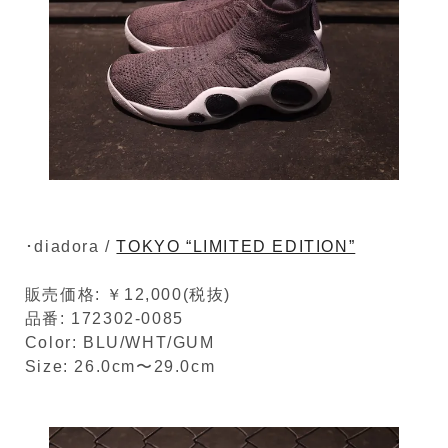
･diadora /
TOKYO “LIMITED EDITION”
販売価格: ￥12,000(税抜)
品番: 172302-0085
Color: BLU/WHT/GUM
Size: 26.0cm〜29.0cm