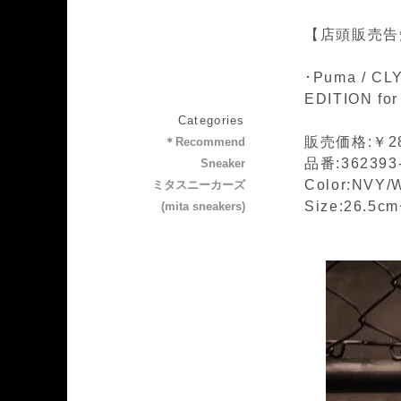
【店頭販売告
･Puma / CL
EDITION fo
Categories
販売価格:￥28
＊Recommend
品番:362393
Sneaker
Color:NVY/
ミタスニーカーズ
Size:26.5c
(mita sneakers)