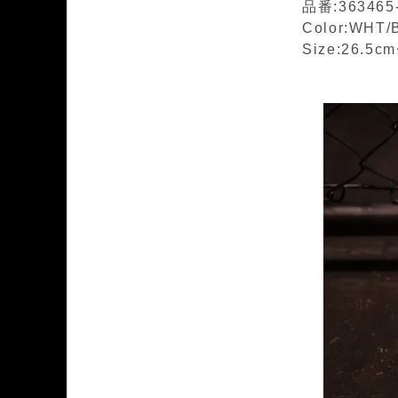
品番:363465
Color:WHT/
Size:26.5c