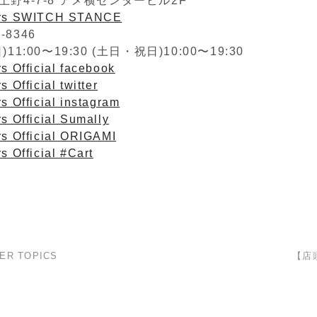
野4-7-8 アメ横センタービル2F
ers SWITCH STANCE
2-8346
1:00〜19:30 (土日・祝日)10:00〜19:30
s Official facebook
 Official twitter
s Official instagram
s Official Sumally
rs Official ORIGAMI
s Official #Cart
ER TOPICS
【店