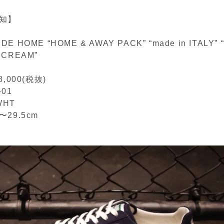
知】
YDE HOME “HOME & AWAY PACK” “made in ITALY” 
r CREAM”
,000(税抜)
-01
WHT
m〜29.5cm