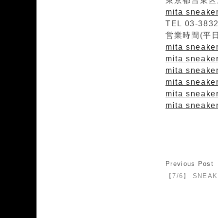
東京都台東区上
mita sneak
TEL 03-383
営業時間(平日)1
mita sneaker
mita sneakers
mita sneaker
mita sneaker
mita sneake
mita sneaker
Previous Post
【7/6】 SNEAK