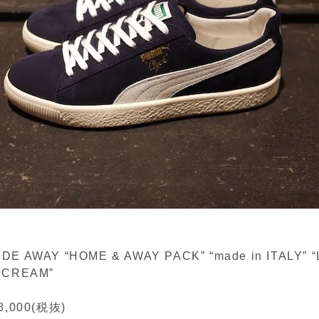
YDE AWAY “HOME & AWAY PACK” “made in ITALY” “
r CREAM”
,000(税抜)