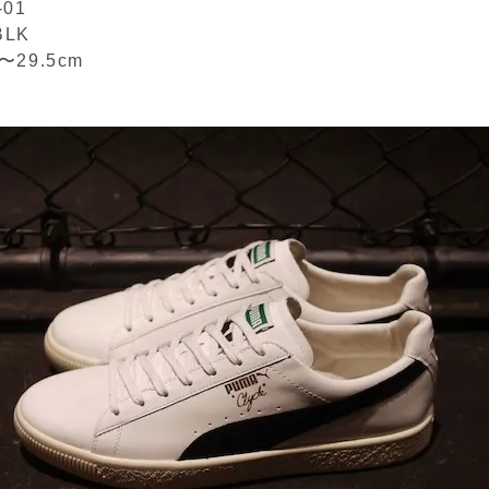
-01
BLK
m〜29.5cm