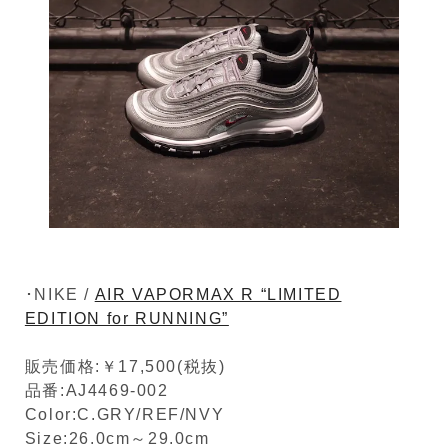
･NIKE /
AIR VAPORMAX R “LIMITED
EDITION for RUNNING”
販売価格:￥17,500(税抜)
品番:AJ4469-002
Color:C.GRY/REF/NVY
Size:26.0cm～29.0cm