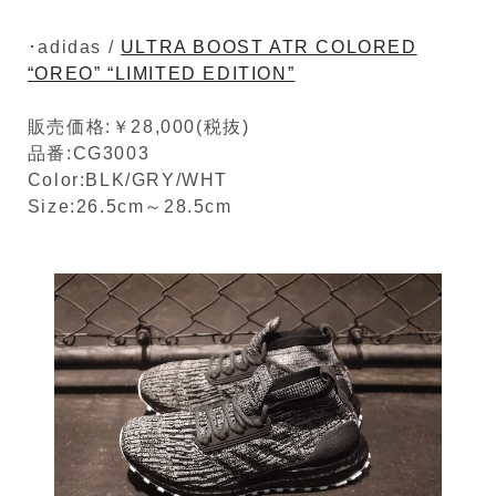
･adidas /
ULTRA BOOST ATR COLORED
“OREO” “LIMITED EDITION”
販売価格:￥28,000(税抜)
品番:CG3003
Color:BLK/GRY/WHT
Size:26.5cm～28.5cm