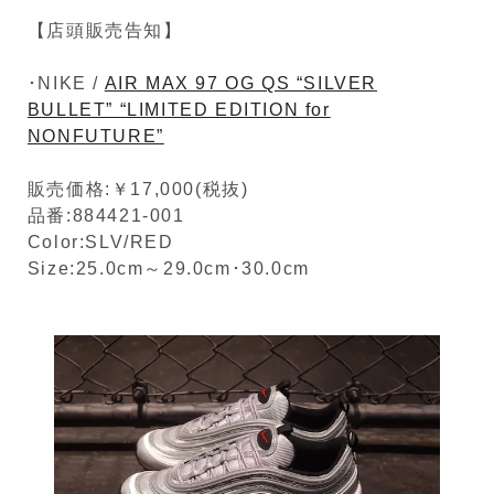
【店頭販売告知】
･NIKE /
AIR MAX 97 OG QS “SILVER
BULLET” “LIMITED EDITION for
NONFUTURE”
販売価格:￥17,000(税抜)
品番:884421-001
Color:SLV/RED
Size:25.0cm～29.0cm･30.0cm