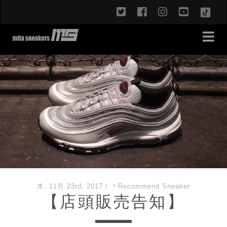
twitter
facebook
instagram
youtub
TikT
木, 11月 23rd, 2017
/
＊Recommend Sneaker
【店頭販売告知】