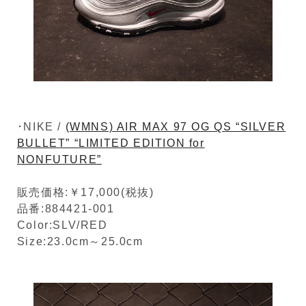
･NIKE /
(WMNS) AIR MAX 97 OG QS “SILVER
BULLET” “LIMITED EDITION for
NONFUTURE”
販売価格:￥17,000(税抜)
品番:884421-001
Color:SLV/RED
Size:23.0cm～25.0cm