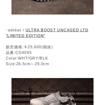
･adidas /
ULTRA BOOST UNCAGED LTD
“LIMITED EDITION”
販売価格:￥25,000(税抜)
品番:CG4095
Color:WHT/GRY/BLK
Size:26.5cm～29.0cm