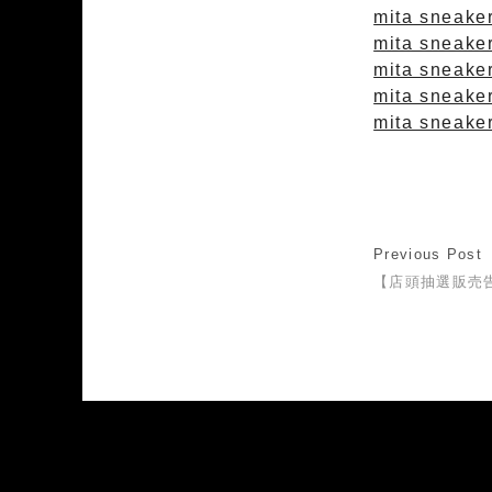
mita sneakers
mita sneaker
mita sneaker
mita sneake
mita sneaker
Previous Post
【店頭抽選販売