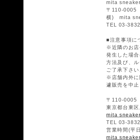
mita sneak
〒110-00
横) mita sn
TEL 03-383
■注意事項に
※近隣のお店
発生した場合
方法及び、ル
ご了承下さい
※店舗内外に
遽販売を中止
〒110-0005
東京都台東区上
mita sneak
TEL 03-383
営業時間(平日)1
mita sneaker