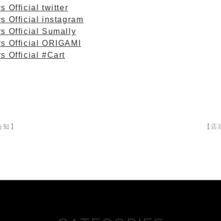
 Official twitter
s Official instagram
s Official Sumally
rs Official ORIGAMI
s Official #Cart
告知】
【店