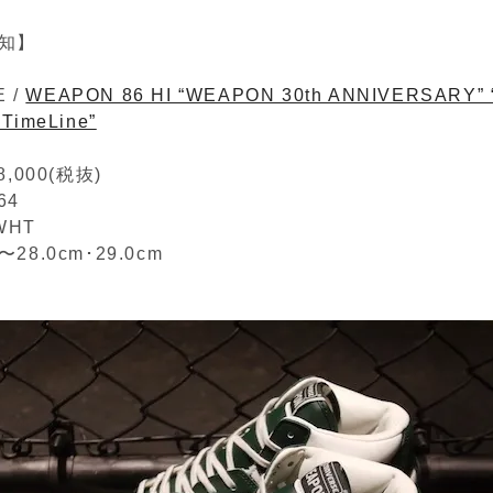
知】
 /
WEAPON 86 HI “WEAPON 30th ANNIVERSARY” 
 TimeLine”
,000(税抜)
64
/WHT
m〜28.0cm･29.0cm