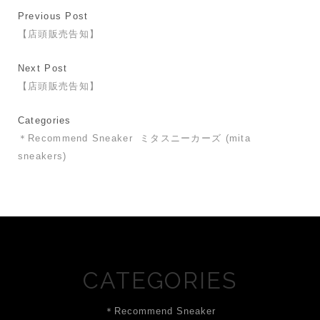
Previous Post
【店頭販売告知】
Next Post
【店頭販売告知】
Categories
＊Recommend Sneaker
ミタスニーカーズ (mita
sneakers)
CATEGORIES
＊Recommend Sneaker