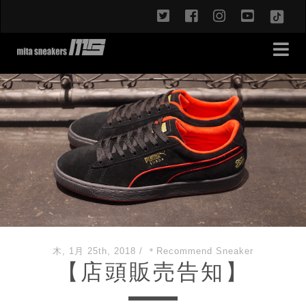
twitter
facebook
instagram
youtub
TikT
木, 1月 25th, 2018
/
＊Recommend Sneaker
【店頭販売告知】