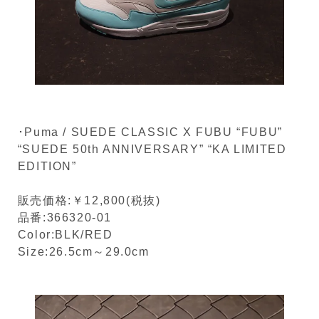
･Puma / SUEDE CLASSIC X FUBU “FUBU”
“SUEDE 50th ANNIVERSARY” “KA LIMITED
EDITION”
販売価格:￥12,800(税抜)
品番:366320-01
Color:BLK/RED
Size:26.5cm～29.0cm