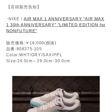
【店頭販売告知】
･NIKE /
AIR MAX 1 ANNIVERSARY “AIR MAX
1 30th ANNIVERSARY” “LIMITED EDITION for
NONFUTURE”
販売価格:￥16,000(税抜)
品番:908375-105
Color:WHT/GRY/SAX/PPL
Size:24.0cm～29.0cm･30.0cm