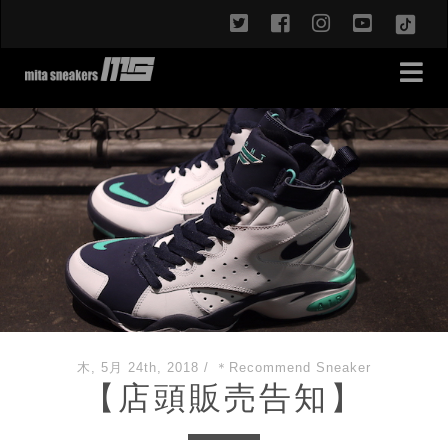
twitter
facebook
instagram
youtub
TikT
木, 5月 24th, 2018
/
＊Recommend Sneaker
【店頭販売告知】