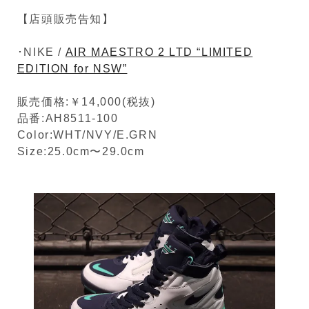
【店頭販売告知】
･NIKE /
AIR MAESTRO 2 LTD “LIMITED
EDITION for NSW”
販売価格:￥14,000(税抜)
品番:AH8511-100
Color:WHT/NVY/E.GRN
Size:25.0cm〜29.0cm