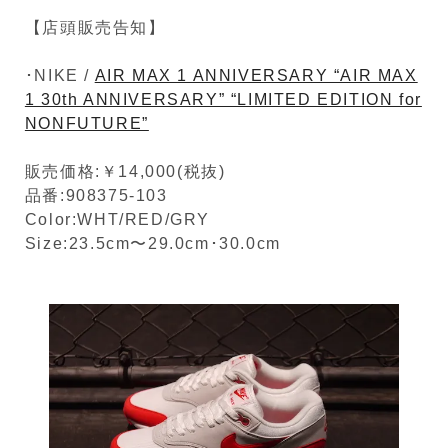
【店頭販売告知】
･NIKE /
AIR MAX 1 ANNIVERSARY “AIR MAX
1 30th ANNIVERSARY” “LIMITED EDITION for
NONFUTURE”
販売価格:￥14,000(税抜)
品番:908375-103
Color:WHT/RED/GRY
Size:23.5cm〜29.0cm･30.0cm