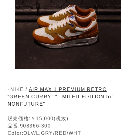
･NIKE /
AIR MAX 1 PREMIUM RETRO
“GREEN CURRY” “LIMITED EDITION for
NONFUTURE”
販売価格:￥15,000(税抜)
品番:908366-300
Color:OLV/L.GRY/RED/WHT