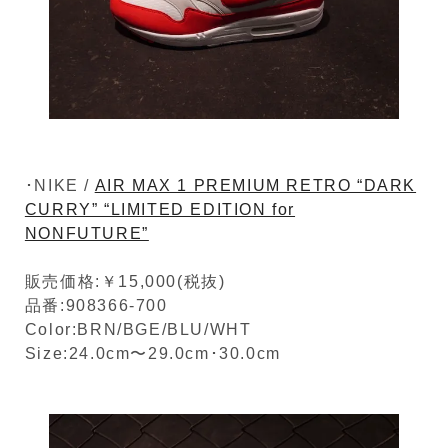
･NIKE /
AIR MAX 1 PREMIUM RETRO “DARK
CURRY” “LIMITED EDITION for
NONFUTURE”
販売価格:￥15,000(税抜)
品番:908366-700
Color:BRN/BGE/BLU/WHT
Size:24.0cm〜29.0cm･30.0cm