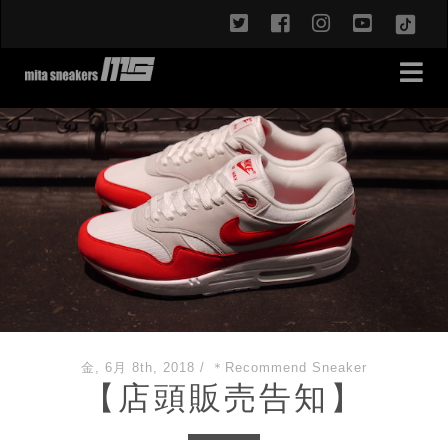
twitter
facebook
instagram
youtub
TikT
金, 6月 8th, 2018
/
＊Recommend Sneaker
【店頭販売告知】