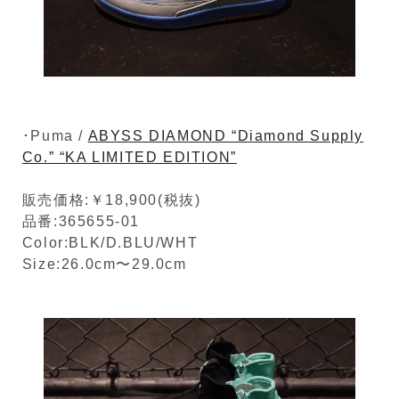
･Puma /
ABYSS DIAMOND “Diamond Supply
Co.” “KA LIMITED EDITION”
販売価格:￥18,900(税抜)
品番:365655-01
Color:BLK/D.BLU/WHT
Size:26.0cm〜29.0cm