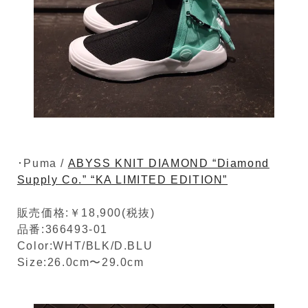
･Puma /
ABYSS KNIT DIAMOND “Diamond
Supply Co.” “KA LIMITED EDITION”
販売価格:￥18,900(税抜)
品番:366493-01
Color:WHT/BLK/D.BLU
Size:26.0cm〜29.0cm