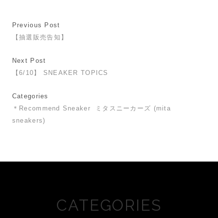
Previous Post
【抽選販売告知】
Next Post
【6/10】 SNEAKER TOPICS
Categories
＊Recommend Sneaker
ミタスニーカーズ (mita
sneakers)
CATEGORIES