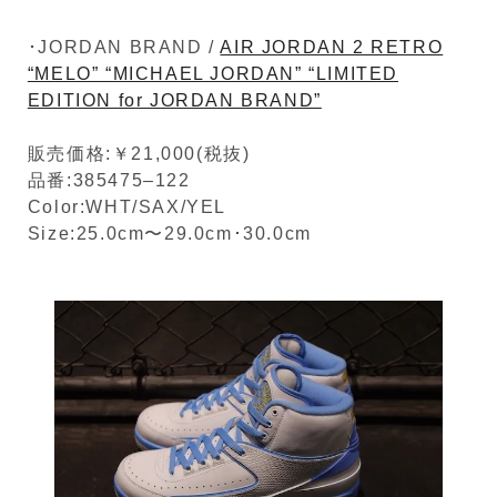
･JORDAN BRAND /
AIR JORDAN 2 RETRO
“MELO” “MICHAEL JORDAN” “LIMITED
EDITION for JORDAN BRAND”
販売価格:￥21,000(税抜)
品番:385475–122
Color:WHT/SAX/YEL
Size:25.0cm〜29.0cm･30.0cm