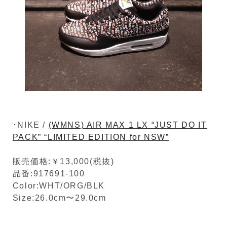
･NIKE /
(WMNS) AIR MAX 1 LX “JUST DO IT
PACK” “LIMITED EDITION for NSW”
販売価格:￥13,000(税抜)
品番:917691-100
Color:WHT/ORG/BLK
Size:26.0cm〜29.0cm