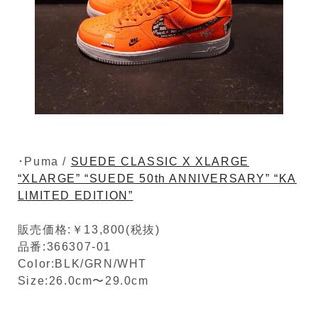
･Puma /
SUEDE CLASSIC X XLARGE
“XLARGE” “SUEDE 50th ANNIVERSARY” “KA
LIMITED EDITION”
販売価格:￥13,800(税抜)
品番:366307-01
Color:BLK/GRN/WHT
Size:26.0cm〜29.0cm