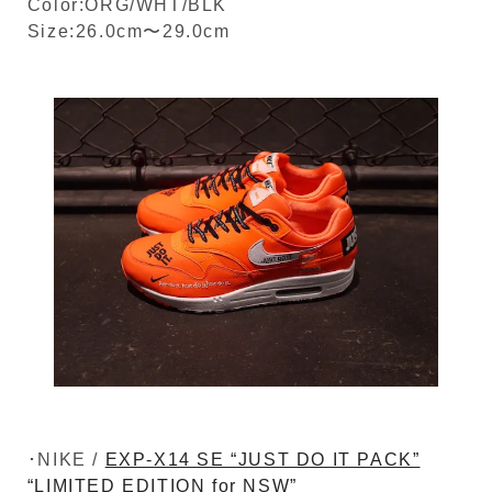
Color:ORG/WHT/BLK
Size:26.0cm〜29.0cm
･NIKE /
EXP-X14 SE “JUST DO IT PACK”
“LIMITED EDITION for NSW”