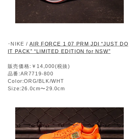
･NIKE /
AIR FORCE 1 07 PRM JDI “JUST DO
IT PACK” “LIMITED EDITION for NSW”
販売価格:￥14,000(税抜)
品番:AR7719-800
Color:ORG/BLK/WHT
Size:26.0cm〜29.0cm