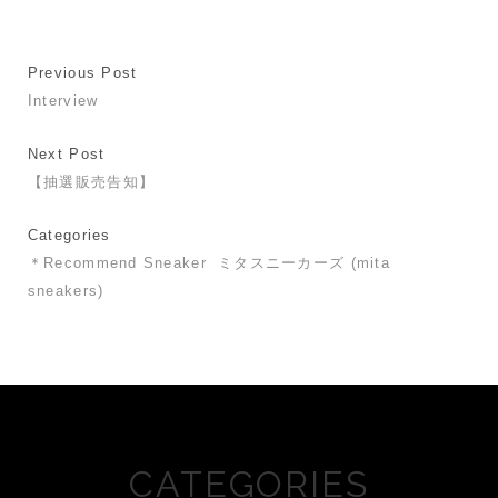
Previous Post
Interview
Next Post
【抽選販売告知】
Categories
＊Recommend Sneaker
ミタスニーカーズ (mita
sneakers)
CATEGORIES