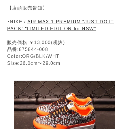
【店頭販売告知】
･NIKE /
AIR MAX 1 PREMIUM “JUST DO IT
PACK” “LIMITED EDITION for NSW”
販売価格:￥13,000(税抜)
品番:875844-008
Color:ORG/BLK/WHT
Size:26.0cm〜29.0cm