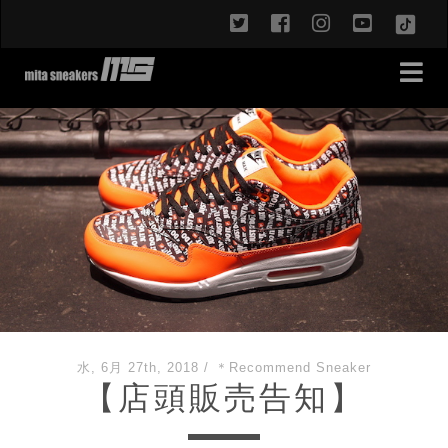
twitter
facebook
instagram
youtub
TikT
水, 6月 27th, 2018
/
＊Recommend Sneaker
【店頭販売告知】