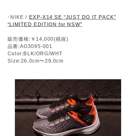
･NIKE /
EXP-X14 SE “JUST DO IT PACK”
“LIMITED EDITION for NSW”
販売価格:￥14,000(税抜)
品番:AO3095-001
Color:BLK/ORG/WHT
Size:26.0cm〜29.0cm