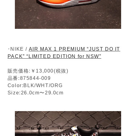
･NIKE /
AIR MAX 1 PREMIUM “JUST DO IT
PACK” “LIMITED EDITION for NSW”
販売価格:￥13,000(税抜)
品番:875844-009
Color:BLK/WHT/ORG
Size:26.0cm〜29.0cm