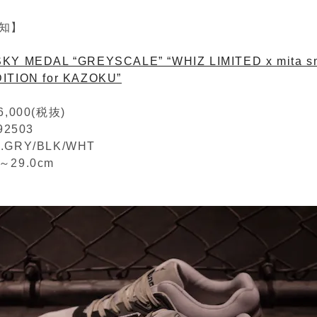
知】
SKY MEDAL “GREYSCALE” “WHIZ LIMITED x mita sn
DITION for KAZOKU”
,000(税抜)
92503
L.GRY/BLK/WHT
m～29.0cm