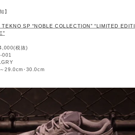
知】
 TEKNO SP “NOBLE COLLECTION” “LIMITED EDITI
E”
,000(税抜)
-001
Y.GRY
m～29.0cm･30.0cm