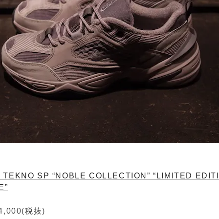
 TEKNO SP “NOBLE COLLECTION” “LIMITED EDITI
E”
,000(税抜)