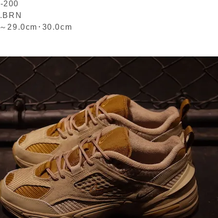
-200
L.BRN
m～29.0cm･30.0cm