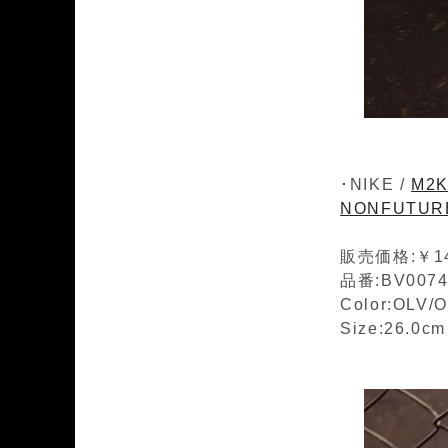
･NIKE /
M2K
NONFUTUR
販売価格:￥14
品番:BV0074
Color:OLV/
Size:26.0c