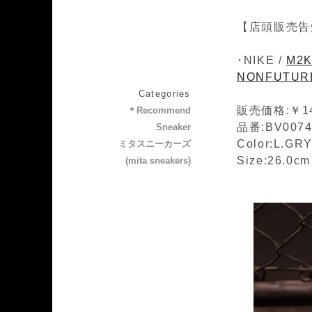
【店頭販売告
･NIKE /
M2K
NONFUTUR
Categories
販売価格:￥14
＊Recommend
品番:BV0074
Sneaker
Color:L.GR
ミタスニーカーズ
Size:26.0c
(mita sneakers)