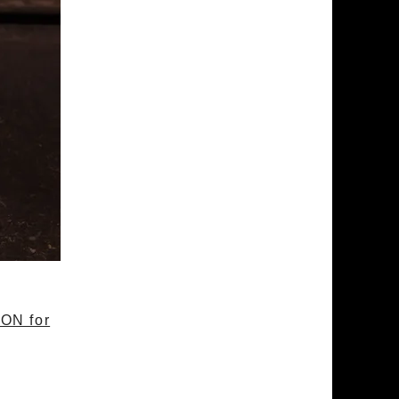
ON for