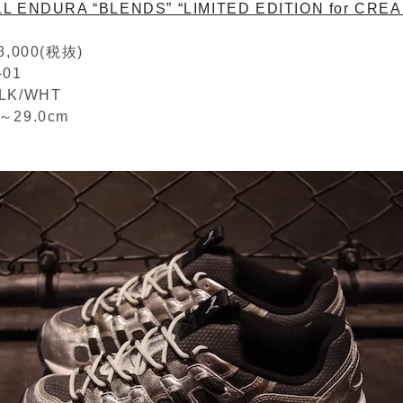
L ENDURA “BLENDS” “LIMITED EDITION for CREA
,000(税抜)
-01
BLK/WHT
m～29.0cm