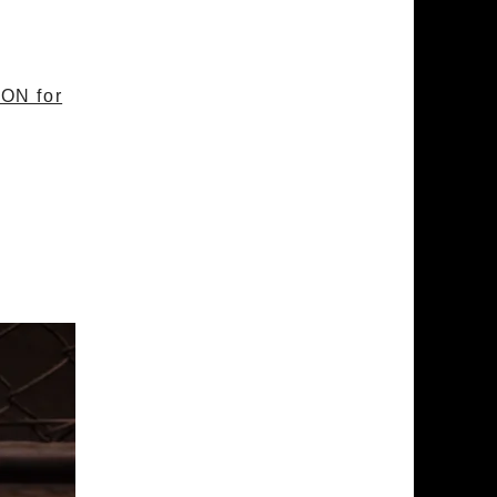
ON for