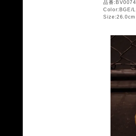
品番:BV0074
Color:BGE/
Size:26.0c