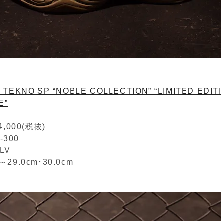
 TEKNO SP “NOBLE COLLECTION” “LIMITED EDITI
E”
,000(税抜)
-300
OLV
m～29.0cm･30.0cm