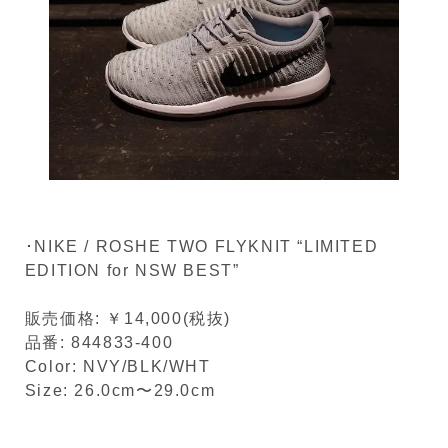
･NIKE / ROSHE TWO FLYKNIT “LIMITED
EDITION for NSW BEST”
販売価格: ￥14,000(税抜)
品番: 844833-400
Color: NVY/BLK/WHT
Size: 26.0cm〜29.0cm