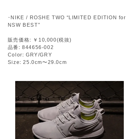
･NIKE / ROSHE TWO “LIMITED EDITION for
NSW BEST”
販売価格: ￥10,000(税抜)
品番: 844656-002
Color: GRY/GRY
Size: 25.0cm〜29.0cm