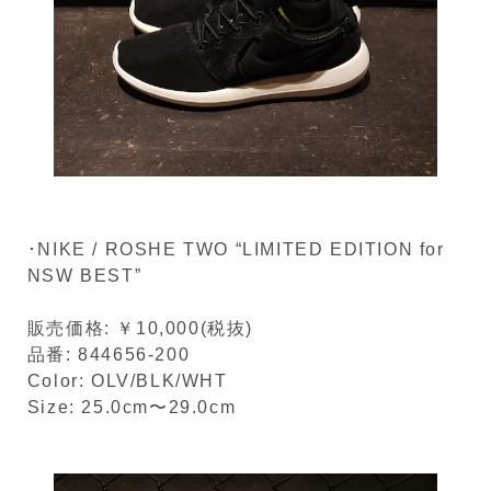
･NIKE / ROSHE TWO “LIMITED EDITION for
NSW BEST”
販売価格: ￥10,000(税抜)
品番: 844656-200
Color: OLV/BLK/WHT
Size: 25.0cm〜29.0cm