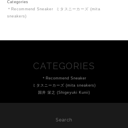
Categories
＊Recommend Sneaker
ミタスニーカーズ (mita
sneakers)
CATEGORIES
＊Recommend Sneaker
ミタスニーカーズ (mita sneakers)
国井 栄之 (Shigeyuki Kunii)
Search