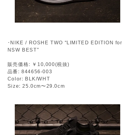
･NIKE / ROSHE TWO “LIMITED EDITION for
NSW BEST”
販売価格: ￥10,000(税抜)
品番: 844656-003
Color: BLK/WHT
Size: 25.0cm〜29.0cm