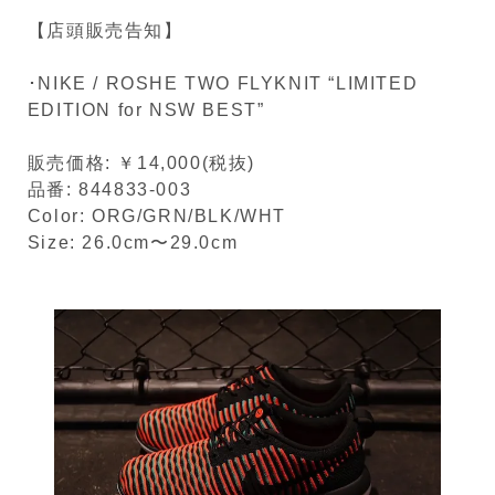
【店頭販売告知】
･NIKE / ROSHE TWO FLYKNIT “LIMITED
EDITION for NSW BEST”
販売価格: ￥14,000(税抜)
品番: 844833-003
Color: ORG/GRN/BLK/WHT
Size: 26.0cm〜29.0cm