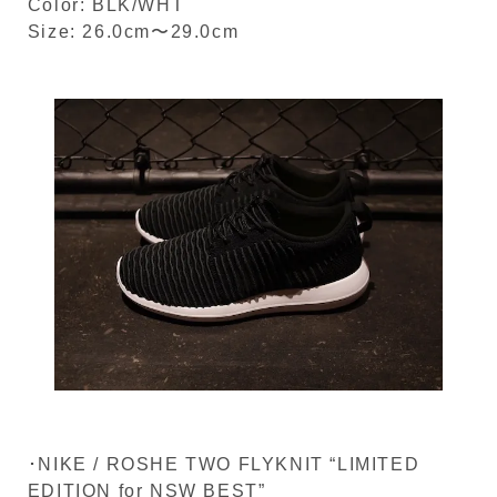
Color: BLK/WHT
Size: 26.0cm〜29.0cm
･NIKE / ROSHE TWO FLYKNIT “LIMITED
EDITION for NSW BEST”