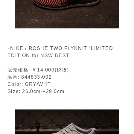
･NIKE / ROSHE TWO FLYKNIT “LIMITED
EDITION for NSW BEST”
販売価格: ￥14,000(税抜)
品番: 844833-002
Color: GRY/WHT
Size: 26.0cm〜29.0cm