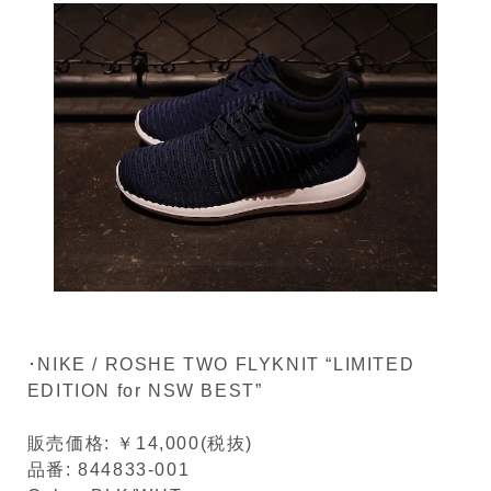
･NIKE / ROSHE TWO FLYKNIT “LIMITED
EDITION for NSW BEST”
販売価格: ￥14,000(税抜)
品番: 844833-001