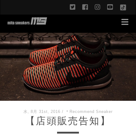
twitter
facebook
instagram
youtub
TikT
水, 8月 31st, 2016
/
＊Recommend Sneaker
【店頭販売告知】