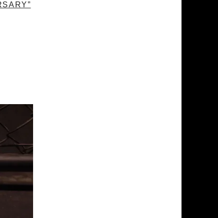
ERSARY”