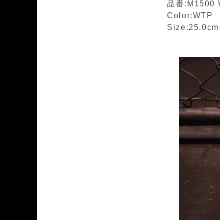
品番:M1500
Color:WTP
Size:25.0c