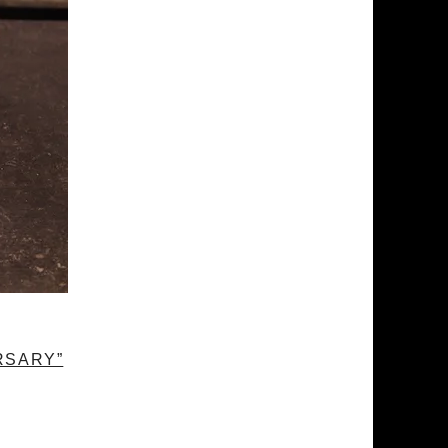
ERSARY”