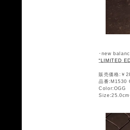
･new balanc
“LIMITED E
販売価格:￥28
品番:M1530
Color:OGG
Size:25.0c