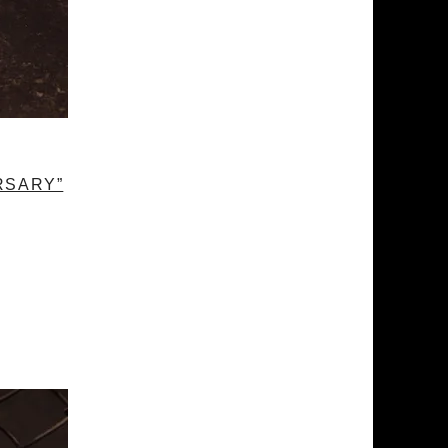
ERSARY”