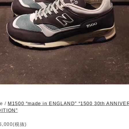
e /
M1500 “made in ENGLAND” “1500 30th ANNIV
DITION”
,000(税抜)