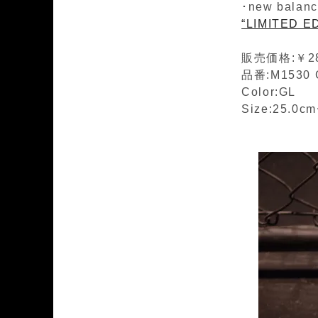
･new balanc
“LIMITED E
販売価格:￥28
品番:M1530 
Color:GL
Size:25.0c