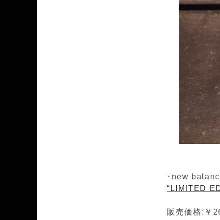
･new balanc
“LIMITED E
販売価格:￥26