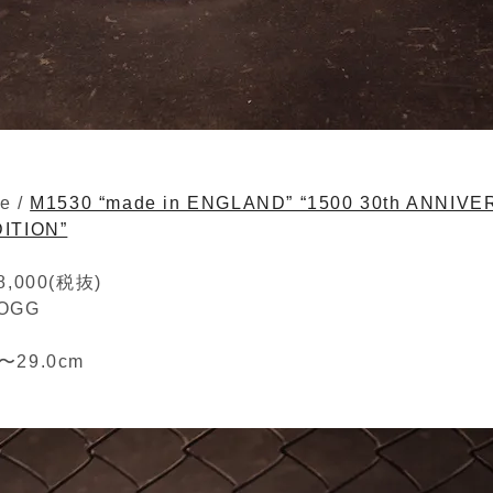
e /
M1530 “made in ENGLAND” “1500 30th ANNIV
DITION”
,000(税抜)
 OGG
m〜29.0cm