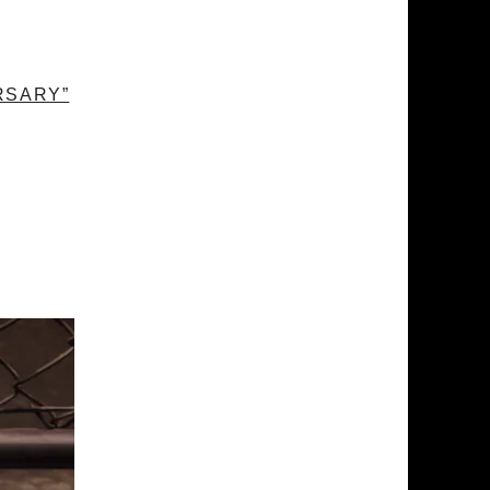
ERSARY”