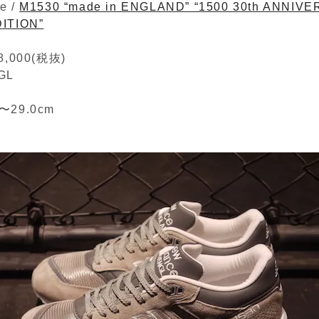
e /
M1530 “made in ENGLAND” “1500 30th ANNIV
DITION”
,000(税抜)
GL
m〜29.0cm