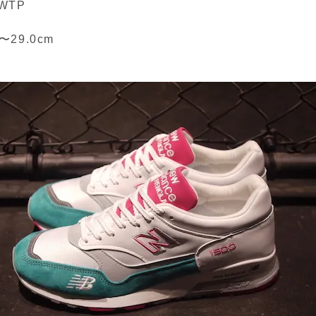
 WTP
m〜29.0cm