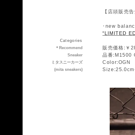
【店頭販売告
･new balanc
“LIMITED E
Categories
販売価格:￥28
＊Recommend
品番:M1500
Sneaker
Color:OGN
ミタスニーカーズ
Size:25.0c
(mita sneakers)