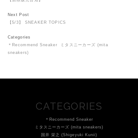
Next Post
【5/3】 SNEAKER TOPICS
Categories
＊Recommend Sneaker
ミタスニーカーズ (mita
sneakers)
CATEGORIES
＊Recommend Sneaker
ミタスニーカーズ (mita sneakers)
国井 栄之 (Shigeyuki Kunii)