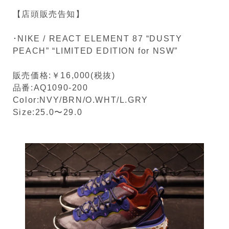
【店頭販売告知】
･NIKE / REACT ELEMENT 87 “DUSTY
PEACH” “LIMITED EDITION for NSW”
販売価格:￥16,000(税抜)
品番:AQ1090-200
Color:NVY/BRN/O.WHT/L.GRY
Size:25.0〜29.0