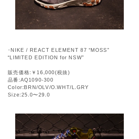
･NIKE / REACT ELEMENT 87 “MOSS”
“LIMITED EDITION for NSW”
販売価格:￥16,000(税抜)
品番:AQ1090-300
Color:BRN/OLV/O.WHT/L.GRY
Size:25.0〜29.0