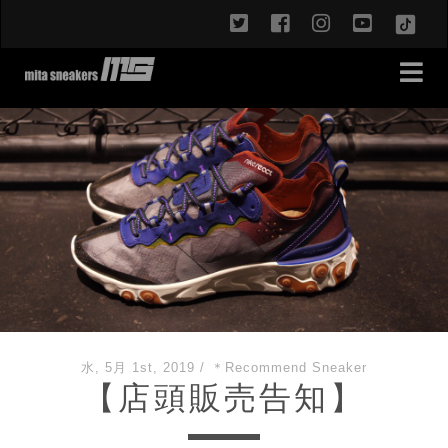
twitter
facebook
instagram
youtub
TikT
水, 5月 1st, 2019
/
＊Recommend Sneaker
【店頭販売告知】