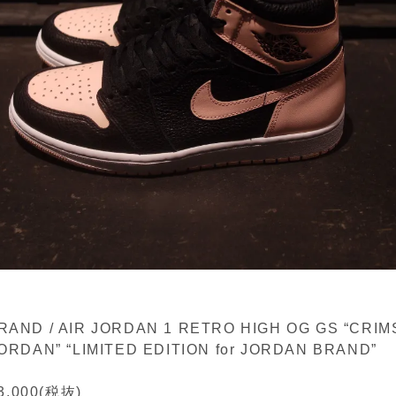
AND / AIR JORDAN 1 RETRO HIGH OG GS “CRIM
ORDAN” “LIMITED EDITION for JORDAN BRAND”
,000(税抜)