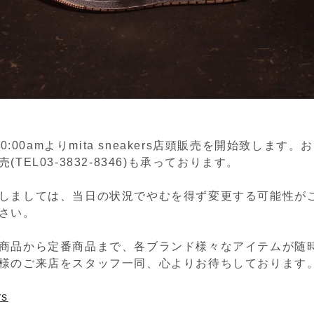
10:00amよりmita sneakers店頭販売を開始致します
(TEL03-3832-8346)も承っております。
しましては、当日の状況でやむを得ず変更する可能性が
さい。
商品から定番商品まで、各ブランド様々なアイテムが随
様のご来店をスタッフ一同、心よりお待ちしております
rs