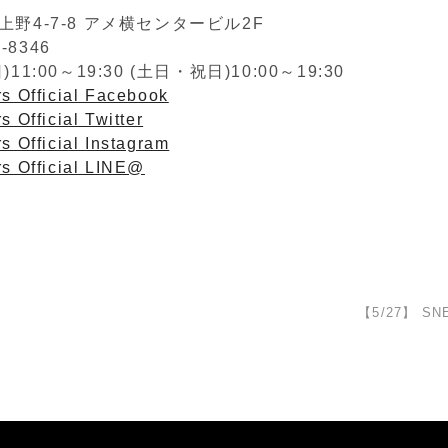
野4-7-8 アメ横センタービル2F
2-8346
1:00～19:30 (土日・祝日)10:00～19:30
s Official Facebook
s Official Twitter
s Official Instagram
rs Official LINE@
】
【5/27】 SN