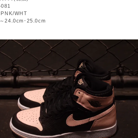
-081
L.PNK/WHT
m～24.0cm･25.0cm