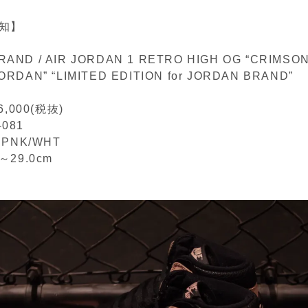
知】
AND / AIR JORDAN 1 RETRO HIGH OG “CRIMSON
ORDAN” “LIMITED EDITION for JORDAN BRAND”
,000(税抜)
-081
L.PNK/WHT
m～29.0cm