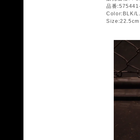
品番:575441
Color:BLK/
Size:22.5c