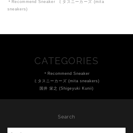
＊Recommend Sneaker
ミタスニーカーズ (mita
sneakers)
CATEGORIES
＊Recommend Sneaker
ミタスニーカーズ (mita sneakers)
国井 栄之 (Shigeyuki Kunii)
Search
Search